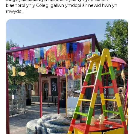
blaenorol yn y Coleg, gallwn ymdopi â’r newid hwn yn
rhwydd.