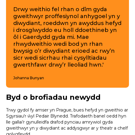
Drwy weithio fel rhan o dîm gyda
gweithwyr proffesiynol anhygoel yn y
diwydiant, roeddwn yn awyddus hefyd
i drosglwyddo eu holl ddoethineb yn
ôl i Gaerdydd gyda mi. Mae
rhwydweithio wedi bod yn rhan
bwysig o’r diwydiant erioed ac rwy’n
sicr wedi sicrhau rhai cysylltiadau
gwerthfawr drwy’r lleoliad hwn.'
Johanna Bunyan
Byd o brofiadau newydd
Trwy gydol fy amser yn Prague, bues hefyd yn gweithio ar
Sgyrsiau'r ŵyl Pedair Blynedd. Trafodaeth banel oedd hyn
lle gallai’r gynulleidfa drafod pynciau amrywiol gyda
gweithwyr yn y diwydiant ac addysgwyr ar y theatr a chelf
golygfeydd.