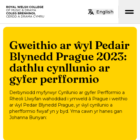
Neidio i’r prif gynnwys
English
Hafan
Gweithio ar ŵyl Pedair
Blynedd Prague 2023:
dathlu cynllunio ar
gyfer perfformio
Derbyniodd myfyrwyr Cynllunio ar gyfer Perfformio a
Rheoli Llwyfan wahoddiad i ymweld â Prague i weithio
ar ŵyl Pedair Blynedd Prague, yr ŵyl cynllunio a
pherfformio fwyaf yn y byd. Yma cawn yr hanes gan
Johanna Bunyan: