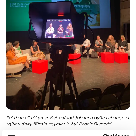
Fel rhan o’i rôl yn yr ŵyl, cafodd Johanna gyfle i ehangu ei
sgiliau drwy ffilmio sgyrsiau’r ŵyl Pedair Blynedd.
Cefais gyfle hefyd i weithio fel cyswllt ag artistiaid, yn