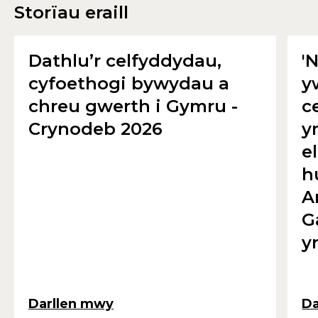
Storïau eraill
Dathlu’r celfyddydau,
'
cyfoethogi bywydau a
y
chreu gwerth i Gymru -
c
Crynodeb 2026
y
e
h
A
G
y
Darllen mwy
Da