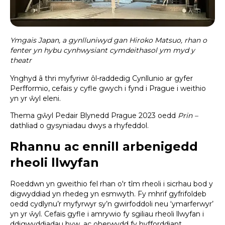
Ymgais Japan, a gynlluniwyd gan Hiroko Matsuo, rhan o
fenter yn hybu cynhwysiant cymdeithasol ym myd y
theatr
Ynghyd â thri myfyriwr ôl-raddedig Cynllunio ar gyfer
Perfformio, cefais y cyfle gwych i fynd i Prague i weithio
yn yr ŵyl eleni.
Thema gŵyl Pedair Blynedd Prague 2023 oedd
Prin –
dathliad o gysyniadau dwys a rhyfeddol.
Rhannu ac ennill arbenigedd
rheoli llwyfan
Roeddwn yn gweithio fel rhan o'r tîm rheoli i sicrhau bod y
digwyddiad yn rhedeg yn esmwyth. Fy mhrif gyfrifoldeb
oedd cydlynu’r myfyrwyr sy’n gwirfoddoli neu ‘ymarferwyr’
yn yr ŵyl. Cefais gyfle i amrywio fy sgiliau rheoli llwyfan i
ddigwyddiadau byw, ac oherwydd fy hyfforddiant