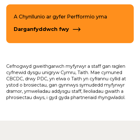
A Chynllunio ar gyfer Perfformio yma
Darganfyddwch fwy
Cefnogwyd gweithgarwch myfyrwyr a staff gan raglen
cyfnewid dysgu unigryw Cymru, Taith. Mae cymuned
CBCDC, drwy PDC, yn elwa o Taith yn cyfrannu cyllid at
ystod o brosiectau, gan gynnwys symudedd myfyrwyr
dramor, ymweliadau addysgu staff, lleoliadau gwaith a
phrosiectau dwys, i gyd gyda phartneriaid rhyngwladol.