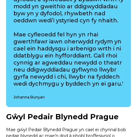
modd yn gweithio ar ddigwyddiadau
byw yn y dyfodol, rhywbeth nad
oeddwn wedi’i ystyried cyn fy nhaith.
Mae cyfleoedd fel hyn yn rhai
gwerthfawr iawn oherwydd rydym yn
cael ein haddysgu i arbenigo wrth i ni
ddatblygu ein hyfforddiant. Gall rhoi
cynnig ar agweddau newydd o theatr
neu ddigwyddiadau gyflwyno llwybr
gyrfa newydd i chi, llwybr na fyddech
wedi dychmygu y byddech yn ei garu.'
Johanna Bunyan
Gŵyl Pedair Blynedd Prague
Mae gŵyl Pedair Blynedd Prague yn cael ei chynnal bob
pedair blynedd ac mae’n dod â phobl broffesiynol o