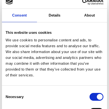
croesawu siaradwyr a sicrhau eu bod yn gyfforddus a
hapus cyn mynd ar y panel. Mae’r amrywiaeth eang o
brofiadau a gefais drwy weithio ar y Sgyrsiau wedi
Consent
Details
About
ychwanegu’n aruthrol at y profiad gwahanol a gefais fel
cydlynydd.
Cynllunio ar gyfer Perfformio
This website uses cookies
We use cookies to personalise content and ads, to
Bu Krysia Milejski, myfyriwr BA Cynllunio ar gyfer
provide social media features and to analyse our traffic.
Perfformio yn gynorthwyydd yng ngweithdai stiwdio’r ŵyl
We also share information about your use of our site with
Pedair Blynedd, yn cynorthwyo ymarferwyr rhyngwladol.
our social media, advertising and analytics partners who
‘Dysgais ffyrdd newydd o drin a thrafod y model, sut i ail-
may combine it with other information that you’ve
fframio hierarchaeth mewn timau cynhyrchu, technegau a
provided to them or that they’ve collected from your use
meddalwedd newydd ar gyfer cynllunio Gwisgodd yn
of their services.
ddigidol, a’r agwedd eco-gelf golygfeydd at gynllunio
gofodol.
Consent
'Cefais brofiad gwerthfawr iawn yn
Necessary
Selection
cwrdd ag artistiaid o bob cwr o’r byd,
yn gweld ac yn ymgysylltu â’u