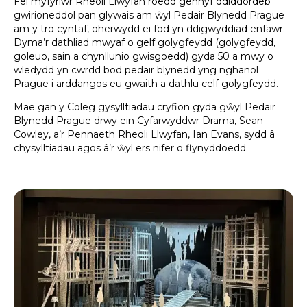
Fel myfyriwr Rheoli Llwyfan roedd gennyf ddiddordeb
gwirioneddol pan glywais am ŵyl Pedair Blynedd Prague
am y tro cyntaf, oherwydd ei fod yn ddigwyddiad enfawr.
Dyma’r dathliad mwyaf o gelf golygfeydd (golygfeydd,
goleuo, sain a chynllunio gwisgoedd) gyda 50 a mwy o
wledydd yn cwrdd bod pedair blynedd yng nghanol
Prague i arddangos eu gwaith a dathlu celf golygfeydd.
Mae gan y Coleg gysylltiadau cryfion gyda gŵyl Pedair
Blynedd Prague drwy ein Cyfarwyddwr Drama, Sean
Cowley, a’r Pennaeth Rheoli Llwyfan, Ian Evans, sydd â
chysylltiadau agos â’r ŵyl ers nifer o flynyddoedd.