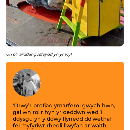
Un o’r arddangosfeydd yn yr ŵyl
'Drwy’r profiad ymarferol gwych hwn,
gallwn roi’r hyn yr oeddwn wedi’i
ddysgu yn y ddwy flynedd ddiwethaf
fel myfyriwr rheoli llwyfan ar waith.