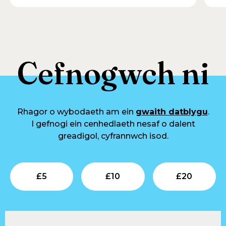
Cefnogwch ni
Rhagor o wybodaeth am ein
gwaith datblygu
.
I gefnogi ein cenhedlaeth nesaf o dalent
greadigol, cyfrannwch isod.
Submit
Submit
Su
£
5
£
10
£
20