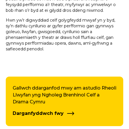
feysydd perfformio a’r theatr, myfyrwyr ac ymwelwyr o
bob rhan o’r byd at ei gilydd dros ddeng niwrnod.
Hwn yw’r digwyddiad celf golygfeydd mwyaf yn y byd,
sy’n dathlu cynllunio ar gyfer perfformio gan gynnwys
goleuo, llwyfan, gwisgoedd, cynllunio sain a
phensaernïaeth y theatr ar draws holl ffurfiau celf, gan
gynnwys perfformiadau opera, dawns, aml-gyfrwng a
safleoedd penodol.
Gallwch ddarganfod mwy am astudio Rheoli
Llwyfan yng Ngholeg Brenhinol Celf a
Drama Cymru
Darganfyddwch fwy