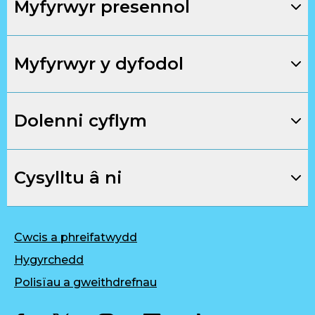
Myfyrwyr presennol
Myfyrwyr y dyfodol
Dolenni cyflym
Cysylltu â ni
Cwcis a phreifatwydd
Hygyrchedd
Polisïau a gweithdrefnau