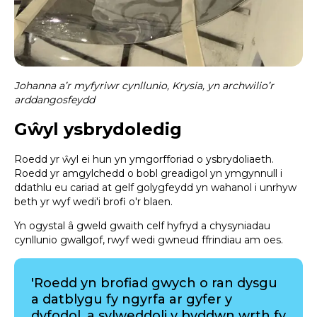
Johanna a’r myfyriwr cynllunio, Krysia, yn archwilio’r
arddangosfeydd
Gŵyl ysbrydoledig
Roedd yr ŵyl ei hun yn ymgorfforiad o ysbrydoliaeth.
Roedd yr amgylchedd o bobl greadigol yn ymgynnull i
ddathlu eu cariad at gelf golygfeydd yn wahanol i unrhyw
beth yr wyf wedi'i brofi o'r blaen.
Yn ogystal â gweld gwaith celf hyfryd a chysyniadau
cynllunio gwallgof, rwyf wedi gwneud ffrindiau am oes.
'Roedd yn brofiad gwych o ran dysgu
a datblygu fy ngyrfa ar gyfer y
dyfodol, a sylweddoli y byddwn wrth fy