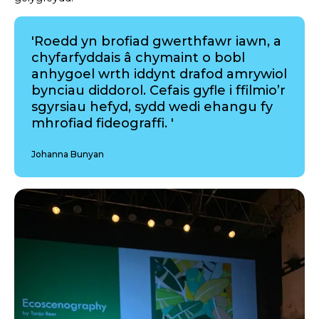
'Roedd yn brofiad gwerthfawr iawn, a
chyfarfyddais â chymaint o bobl
anhygoel wrth iddynt drafod amrywiol
bynciau diddorol. Cefais gyfle i ffilmio’r
sgyrsiau hefyd, sydd wedi ehangu fy
mhrofiad fideograffi. '
Johanna Bunyan