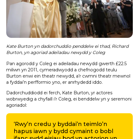
Kate Burton yn dadorchuddio penddelw ei thad, Richard
Burton, yn agoriad adeiladau newydd y Coleg
Pan agorodd y Coleg ei adeiladau newydd gwerth £22.5
miliwn yn 2011, cymeradwyodd a chefnogodd teulu
Burton enwi ein theatr newydd, a’r cwmni theatr mewnol
a fyddai’n perfformio yno, er anrhydedd iddo.
Dadorchuddiodd ei ferch, Kate Burton, yr actores
wobrwyedig a chyfaill i’r Coleg, ei benddelw yn y seremoni
agoriadol:
‘Rwy’n credu y byddai’n teimlo’n
hapus iawn y bydd cymaint o bobl
ifanc sydd eisiau bod yn actorion yn