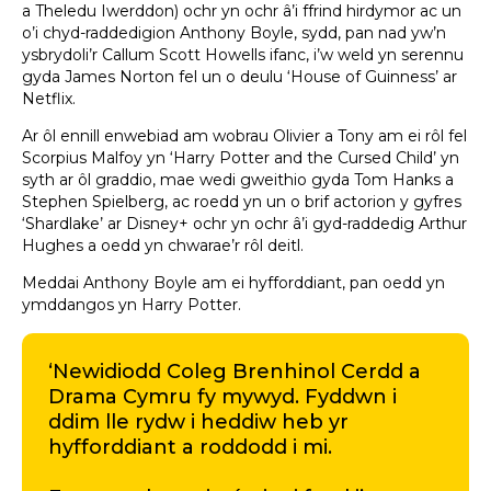
a Theledu Iwerddon) ochr yn ochr â’i ffrind hirdymor ac un
o’i chyd-raddedigion Anthony Boyle, sydd, pan nad yw’n
ysbrydoli’r Callum Scott Howells ifanc, i’w weld yn serennu
gyda James Norton fel un o deulu ‘House of Guinness’ ar
Netflix.
Ar ôl ennill enwebiad am wobrau Olivier a Tony am ei rôl fel
Scorpius Malfoy yn ‘Harry Potter and the Cursed Child’ yn
syth ar ôl graddio, mae wedi gweithio gyda Tom Hanks a
Stephen Spielberg, ac roedd yn un o brif actorion y gyfres
‘Shardlake’ ar Disney+ ochr yn ochr â’i gyd-raddedig Arthur
Hughes a oedd yn chwarae’r rôl deitl.
Meddai Anthony Boyle am ei hyfforddiant, pan oedd yn
ymddangos yn Harry Potter.
‘Newidiodd Coleg Brenhinol Cerdd a
Drama Cymru fy mywyd. Fyddwn i
ddim lle rydw i heddiw heb yr
hyfforddiant a roddodd i mi.