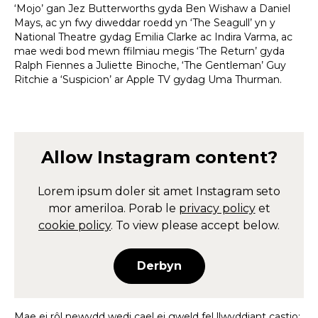
‘Mojo’ gan Jez Butterworths gyda Ben Wishaw a Daniel
Mays, ac yn fwy diweddar roedd yn ‘The Seagull’ yn y
National Theatre gydag Emilia Clarke ac Indira Varma, ac
mae wedi bod mewn ffilmiau megis ‘The Return’ gyda
Ralph Fiennes a Juliette Binoche, ‘The Gentleman’ Guy
Ritchie a ‘Suspicion’ ar Apple TV gydag Uma Thurman.
Allow
Instagram
content?
Lorem ipsum doler sit amet
Instagram
seto
mor ameriloa. Porab le
privacy policy
et
cookie policy
. To view please accept below.
Derbyn
Mae ei rôl newydd wedi cael ei gweld fel llwyddiant castio: