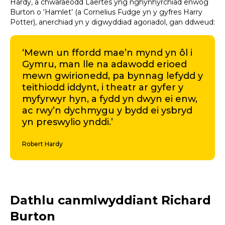
Hardy, a chwaraeodd Laertes yng nghynhyrchiad enwog
Burton o ‘Hamlet’ (a Cornelius Fudge yn y gyfres Harry
Potter), anerchiad yn y digwyddiad agoriadol, gan ddweud:
‘Mewn un ffordd mae’n mynd yn ôl i
Gymru, man lle na adawodd erioed
mewn gwirionedd, pa bynnag lefydd y
teithiodd iddynt, i theatr ar gyfer y
myfyrwyr hyn, a fydd yn dwyn ei enw,
ac rwy’n dychmygu y bydd ei ysbryd
yn preswylio ynddi.’
Robert Hardy
Dathlu canmlwyddiant Richard
Burton