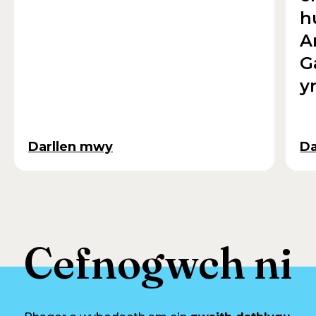
h
A
G
y
Darllen mwy
Da
Cefnogwch ni