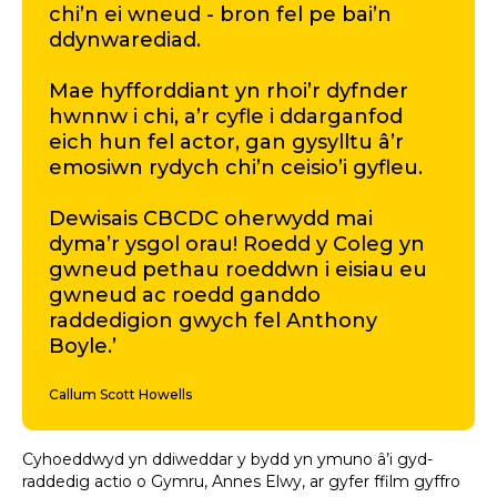
chi’n ei wneud - bron fel pe bai’n
ddynwarediad.
Mae hyfforddiant yn rhoi’r dyfnder
hwnnw i chi, a’r cyfle i ddarganfod
eich hun fel actor, gan gysylltu â’r
emosiwn rydych chi’n ceisio’i gyfleu.
Dewisais CBCDC oherwydd mai
dyma’r ysgol orau! Roedd y Coleg yn
gwneud pethau roeddwn i eisiau eu
gwneud ac roedd ganddo
raddedigion gwych fel Anthony
Boyle.’
Callum Scott Howells
Cyhoeddwyd yn ddiweddar y bydd yn ymuno â’i gyd-
raddedig actio o Gymru, Annes Elwy, ar gyfer ffilm gyffro