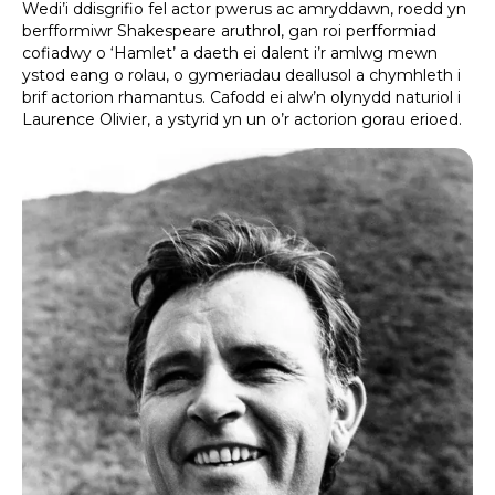
Wedi’i ddisgrifio fel actor pwerus ac amryddawn, roedd yn
berfformiwr Shakespeare aruthrol, gan roi perfformiad
cofiadwy o ‘Hamlet’ a daeth ei dalent i’r amlwg mewn
ystod eang o rolau, o gymeriadau deallusol a chymhleth i
brif actorion rhamantus. Cafodd ei alw’n olynydd naturiol i
Laurence Olivier, a ystyrid yn un o’r actorion gorau erioed.