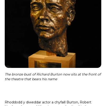
The bronze bust of Richard Burton now sits at the front of
the theatre that bears his name
Rhoddodd y diweddar actor a chyfaill Burton, Robert