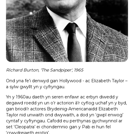
Richard Burton, 'The Sandpiper', 1965
Ond yna fe’i denwyd gan Hollywood - ac Elizabeth Taylor –
a sylw gwyllt yn y cyfryngau.
Yn y 1960au daeth yn seren enfawr ac erbyn diwedd y
degawd roedd yn un o’r actorion â’r cyflog uchaf yn y byd,
gan briodi’r actores Brydeinig-Americanaidd Elizabeth
Taylor nid unwaith ond dwywaith, a dod yn ‘gwpl enwog’
cyntaf y cyfryngau. Cafodd eu perthynas gychwynnol ar
set ‘Cleopatra’ ei chondemnio gan y Pab ei hun fel
‘crwydreiaeth erotig’.