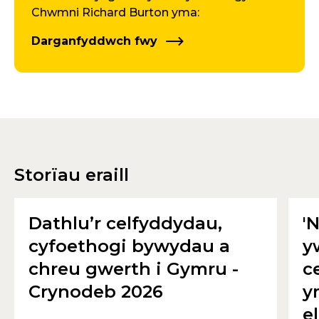
Chwmni Richard Burton yma:
Darganfyddwch fwy
Storïau eraill
Dathlu’r celfyddydau,
'
cyfoethogi bywydau a
y
chreu gwerth i Gymru -
c
Crynodeb 2026
y
e