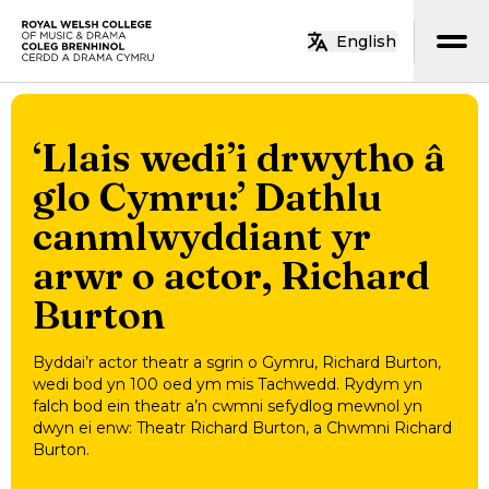
Neidio i’r prif gynnwys
English
Hafan
‘Llais wedi’i drwytho â
glo Cymru:’ Dathlu
canmlwyddiant yr
arwr o actor, Richard
Burton
Byddai’r actor theatr a sgrin o Gymru, Richard Burton,
wedi bod yn 100 oed ym mis Tachwedd. Rydym yn
falch bod ein theatr a’n cwmni sefydlog mewnol yn
dwyn ei enw: Theatr Richard Burton, a Chwmni Richard
Burton.