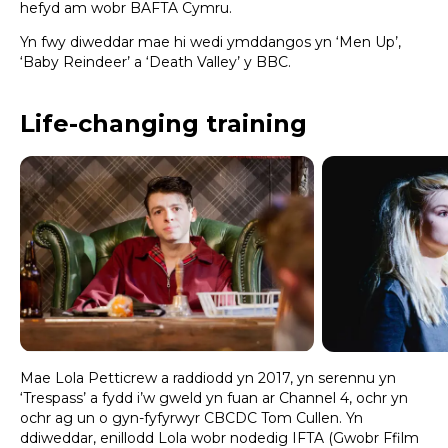
hefyd am wobr BAFTA Cymru.
Yn fwy diweddar mae hi wedi ymddangos yn ‘Men Up’,
‘Baby Reindeer’ a ‘Death Valley’ y BBC.
Life-changing training
Mae Lola Petticrew a raddiodd yn 2017, yn serennu yn
‘Trespass’ a fydd i’w gweld yn fuan ar Channel 4, ochr yn
ochr ag un o gyn-fyfyrwyr CBCDC Tom Cullen. Yn
ddiweddar, enillodd Lola wobr nodedig IFTA (Gwobr Ffilm