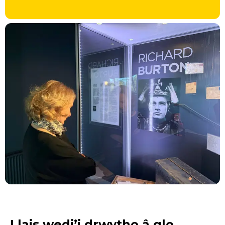
Llais wedi’i drwytho â glo