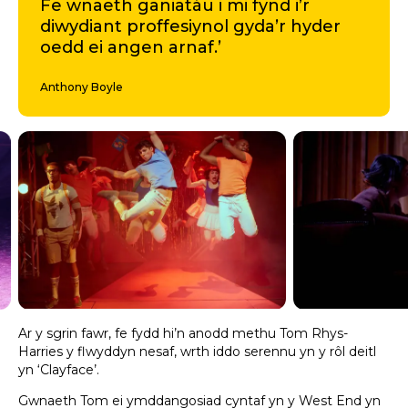
Fe wnaeth ganiatáu i mi fynd i’r
diwydiant proffesiynol gyda’r hyder
oedd ei angen arnaf.’
Anthony Boyle
Ar y sgrin fawr, fe fydd hi’n anodd methu Tom Rhys-
Harries y flwyddyn nesaf, wrth iddo serennu yn y rôl deitl
yn ‘Clayface’.
Gwnaeth Tom ei ymddangosiad cyntaf yn y West End yn