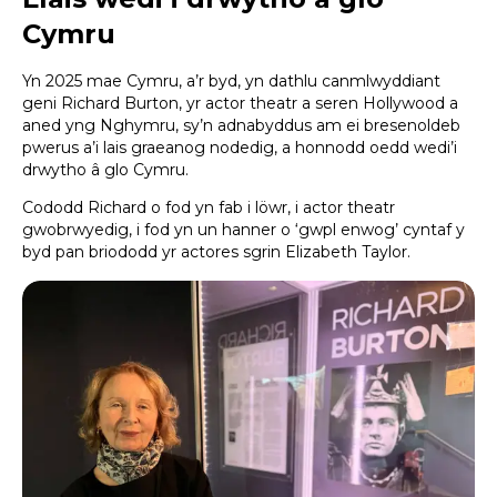
Cymru
Yn 2025 mae Cymru, a’r byd, yn dathlu canmlwyddiant
geni Richard Burton, yr actor theatr a seren Hollywood a
aned yng Nghymru, sy’n adnabyddus am ei bresenoldeb
pwerus a’i lais graeanog nodedig, a honnodd oedd wedi’i
drwytho â glo Cymru.
Cododd Richard o fod yn fab i löwr, i actor theatr
gwobrwyedig, i fod yn un hanner o ‘gwpl enwog’ cyntaf y
byd pan briododd yr actores sgrin Elizabeth Taylor.