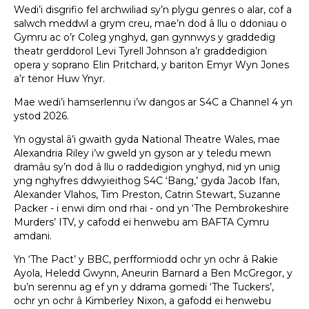
Wedi’i disgrifio fel archwiliad sy’n plygu genres o alar, cof a
salwch meddwl a grym creu, mae’n dod â llu o ddoniau o
Gymru ac o’r Coleg ynghyd, gan gynnwys y graddedig
theatr gerddorol Levi Tyrell Johnson a’r graddedigion
opera y soprano Elin Pritchard, y bariton Emyr Wyn Jones
a’r tenor Huw Ynyr.
Mae wedi’i hamserlennu i’w dangos ar S4C a Channel 4 yn
ystod 2026.
Yn ogystal â’i gwaith gyda National Theatre Wales, mae
Alexandria Riley i’w gweld yn gyson ar y teledu mewn
dramâu sy’n dod â llu o raddedigion ynghyd, nid yn unig
yng nghyfres ddwyieithog S4C ‘Bang,’ gyda Jacob Ifan,
Alexander Vlahos, Tim Preston, Catrin Stewart, Suzanne
Packer - i enwi dim ond rhai - ond yn ‘The Pembrokeshire
Murders’ ITV, y cafodd ei henwebu am BAFTA Cymru
amdani.
Yn ‘The Pact’ y BBC, perfformiodd ochr yn ochr â Rakie
Ayola, Heledd Gwynn, Aneurin Barnard a Ben McGregor, y
bu’n serennu ag ef yn y ddrama gomedi ‘The Tuckers’,
ochr yn ochr â Kimberley Nixon, a gafodd ei henwebu