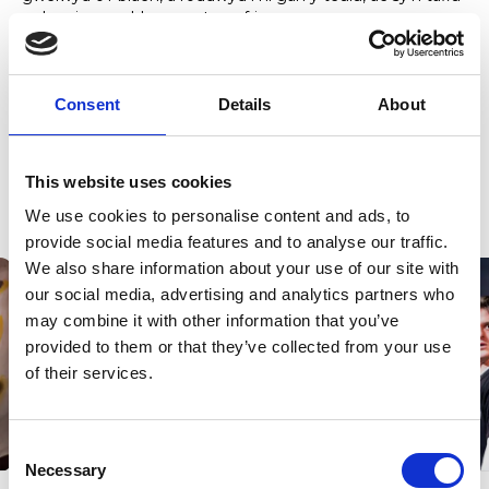
goleuni newydd ar yr actor o fri.
Fel rhan o ddathliadau Richard Burton 100 y Coleg,
cynhaliwyd dangosiad o’r ffilm yn Theatr Richard Burton,
Consent
Details
About
ac yna sesiwn holi ac ateb gyda’r cyfarwyddwr Marc Evans,
y cynhyrchydd Ed Talfan, a’r cyfansoddwr a Phennaeth
Cyfansoddi John Hardy.
This website uses cookies
Ac fel teyrnged, roedd cynhyrchiad Cwmni Richard Burton
y tymor hwn yn cynnwys fersiwn o ‘Hamlet’, un o brif
We use cookies to personalise content and ads, to
ddramâu Shakespeare a gysylltir â Burton.
provide social media features and to analyse our traffic.
We also share information about your use of our site with
our social media, advertising and analytics partners who
may combine it with other information that you’ve
provided to them or that they’ve collected from your use
of their services.
Consent
Necessary
Selection