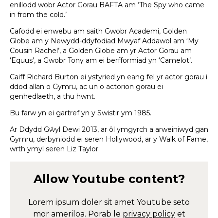
enillodd wobr Actor Gorau BAFTA am ‘The Spy who came
in from the cold.’
Cafodd ei enwebu am saith Gwobr Academi, Golden
Globe am y Newydd-ddyfodiad Mwyaf Addawol am ‘My
Cousin Rachel’, a Golden Globe am yr Actor Gorau am
‘Equus’, a Gwobr Tony am ei berfformiad yn ‘Camelot’.
Caiff Richard Burton ei ystyried yn eang fel yr actor gorau i
ddod allan o Gymru, ac un o actorion gorau ei
genhedlaeth, a thu hwnt.
Bu farw yn ei gartref yn y Swistir ym 1985.
Ar Ddydd Gŵyl Dewi 2013, ar ôl ymgyrch a arweiniwyd gan
Gymru, derbyniodd ei seren Hollywood, ar y Walk of Fame,
wrth ymyl seren Liz Taylor.
Allow
Youtube
content?
Lorem ipsum doler sit amet
Youtube
seto
mor ameriloa. Porab le
privacy policy
et