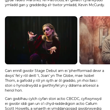
ymladd gan y graddedig a’r tiwtor ymladd, Kevin McCurdy.
Gan ennill gwobr Stage Debut am ei ‘pherfformiad dewr a
dwys’ fel y rôl deitl ‘I, Joan’ yn The Globe, mae Isobel
Thom, a gafodd y rôl yn syth ar ôl graddio, yn rhoi llais i
stori o hynodrwydd a gwrthryfel yn y ddrama arloesol a
heriol hon.
Gan gwblhau cylch cyfan stori actio CBCDC, cyflwynwyd
ei gwobr iddi gan un o’i chyd-raddedigion actio Callum
Scott Howells, a wnaeth ei ymddangosiad gwobrwyedig