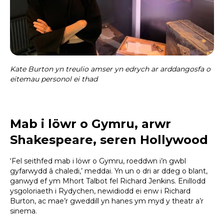
Kate Burton yn treulio amser yn edrych ar arddangosfa o
eitemau personol ei thad
Mab i löwr o Gymru, arwr
Shakespeare, seren Hollywood
‘Fel seithfed mab i löwr o Gymru, roeddwn i’n gwbl
gyfarwydd â chaledi,’ meddai. Yn un o dri ar ddeg o blant,
ganwyd ef ym Mhort Talbot fel Richard Jenkins. Enillodd
ysgoloriaeth i Rydychen, newidiodd ei enw i Richard
Burton, ac mae’r gweddill yn hanes ym myd y theatr a’r
sinema.