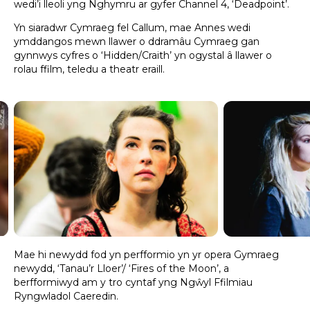
wedi’i lleoli yng Nghymru ar gyfer Channel 4, ‘Deadpoint’.
Yn siaradwr Cymraeg fel Callum, mae Annes wedi
ymddangos mewn llawer o ddramâu Cymraeg gan
gynnwys cyfres o ‘Hidden/Craith’ yn ogystal â llawer o
rolau ffilm, teledu a theatr eraill.
Mae hi newydd fod yn perfformio yn yr opera Gymraeg
newydd, ‘Tanau’r Lloer’/ ‘Fires of the Moon’, a
berfformiwyd am y tro cyntaf yng Ngŵyl Ffilmiau
Ryngwladol Caeredin.