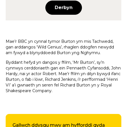
Derbyn
Mae’r BBC yn cynnal tymor Burton ym mis Tachwedd,
gan arddangos ‘Wild Genius’, rhaglen ddogfen newydd
am fywyd a blynyddoedd Burton yng Nghymru.
Byddant hefyd yn dangos y ffilm, ‘Mr Burton’, sy’n
cynnwys cerddoriaeth gan ein Pennaeth Cyfansoddi, John
Hardy, nai yr actor Robert. Mae’r ffilm yn dilyn bywyd ifanc
Burton, o fab i löwr, Richard Jenkins, i’r perfformiad ‘Henri
VI’ a’i gwnaeth yn seren fel Richard Burton yn y Royal
Shakespeare Company.
Gallwch ddysgu mwy am hyfforddi gyda