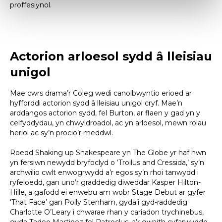
proffesiynol.
Actorion arloesol sydd â lleisiau
unigol
Mae cwrs drama’r Coleg wedi canolbwyntio erioed ar
hyfforddi actorion sydd â lleisiau unigol cryf. Mae’n
arddangos actorion sydd, fel Burton, ar flaen y gad yn y
celfyddydau, yn chwyldroadol, ac yn arloesol, mewn rolau
heriol ac sy’n procio’r meddwl.
Roedd Shaking up Shakespeare yn The Globe yr haf hwn
yn fersiwn newydd bryfoclyd o ‘Troilus and Cressida,’ sy’n
archwilio cwlt enwogrwydd a’r egos sy’n rhoi tanwydd i
ryfeloedd, gan uno’r graddedig diweddar Kasper Hilton-
Hille, a gafodd ei enwebu am wobr Stage Debut ar gyfer
‘That Face’ gan Polly Stenham, gyda’i gyd-raddedig
Charlotte O’Leary i chwarae rhan y cariadon trychinebus,
gyda Tadeo Martinez fel Patroclus, a’r gwaith cyfarwyddo