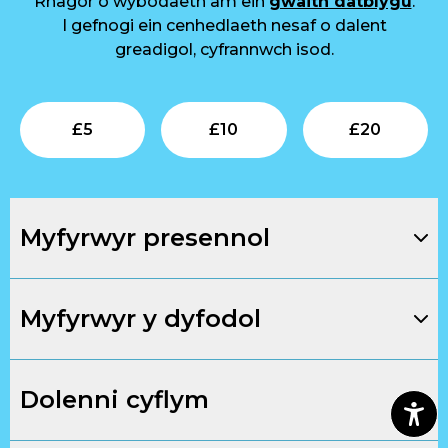
Rhagor o wybodaeth am ein
gwaith datblygu
.
I gefnogi ein cenhedlaeth nesaf o dalent
greadigol, cyfrannwch isod.
Submit
Submit
Su
£
5
£
10
£
20
Myfyrwyr presennol
Myfyrwyr y dyfodol
Dolenni cyflym