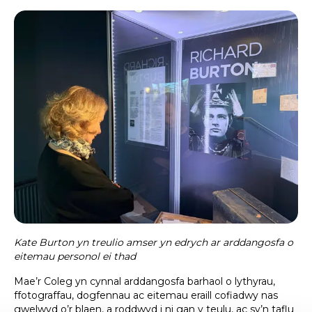
Kate Burton yn treulio amser yn edrych ar arddangosfa o
eitemau personol ei thad
Mae’r Coleg yn cynnal arddangosfa barhaol o lythyrau,
ffotograffau, dogfennau ac eitemau eraill cofiadwy nas
gwelwyd o’r blaen, a roddwyd i ni gan y teulu, ac sy’n taflu