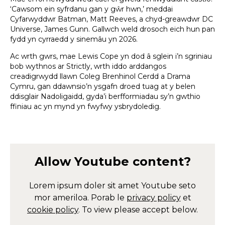
‘Cawsom ein syfrdanu gan y gŵr hwn,’ meddai
Cyfarwyddwr Batman, Matt Reeves, a chyd-greawdwr DC
Universe, James Gunn. Gallwch weld drosoch eich hun pan
fydd yn cyrraedd y sinemâu yn 2026.
Ac wrth gwrs, mae Lewis Cope yn dod â sglein i’n sgriniau
bob wythnos ar Strictly, wrth iddo arddangos
creadigrwydd llawn Coleg Brenhinol Cerdd a Drama
Cymru, gan ddawnsio’n ysgafn droed tuag at y belen
ddisglair Nadoligaidd, gyda’i berfformiadau sy’n gwthio
ffiniau ac yn mynd yn fwyfwy ysbrydoledig.
Allow
Youtube
content?
Lorem ipsum doler sit amet
Youtube
seto
mor ameriloa. Porab le
privacy policy
et
cookie policy
. To view please accept below.