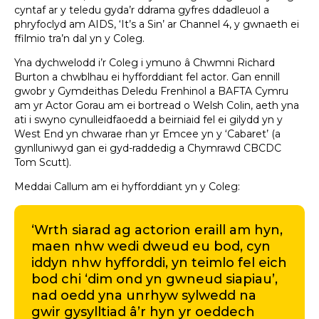
cyntaf ar y teledu gyda’r ddrama gyfres ddadleuol a
phryfoclyd am AIDS, ‘It’s a Sin’ ar Channel 4, y gwnaeth ei
ffilmio tra’n dal yn y Coleg.
Yna dychwelodd i’r Coleg i ymuno â Chwmni Richard
Burton a chwblhau ei hyfforddiant fel actor. Gan ennill
gwobr y Gymdeithas Deledu Frenhinol a BAFTA Cymru
am yr Actor Gorau am ei bortread o Welsh Colin, aeth yna
ati i swyno cynulleidfaoedd a beirniaid fel ei gilydd yn y
West End yn chwarae rhan yr Emcee yn y ‘Cabaret’ (a
gynlluniwyd gan ei gyd-raddedig a Chymrawd CBCDC
Tom Scutt).
Meddai Callum am ei hyfforddiant yn y Coleg:
‘Wrth siarad ag actorion eraill am hyn,
maen nhw wedi dweud eu bod, cyn
iddyn nhw hyfforddi, yn teimlo fel eich
bod chi ‘dim ond yn gwneud siapiau’,
nad oedd yna unrhyw sylwedd na
gwir gysylltiad â’r hyn yr oeddech