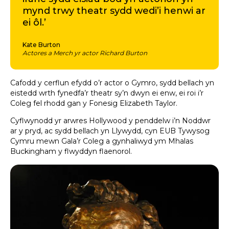
mynd trwy theatr sydd wedi’i henwi ar
ei ôl.’
Kate Burton
Actores a Merch yr actor Richard Burton
Cafodd y cerflun efydd o’r actor o Gymro, sydd bellach yn
eistedd wrth fynedfa’r theatr sy’n dwyn ei enw, ei roi i’r
Coleg fel rhodd gan y Fonesig Elizabeth Taylor.
Cyflwynodd yr arwres Hollywood y penddelw i’n Noddwr
ar y pryd, ac sydd bellach yn Llywydd, cyn EUB Tywysog
Cymru mewn Gala’r Coleg a gynhaliwyd ym Mhalas
Buckingham y flwyddyn flaenorol.