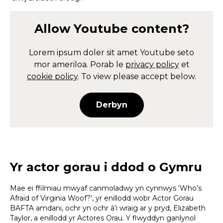
Allow
Youtube
content?
Lorem ipsum doler sit amet
Youtube
seto
mor ameriloa. Porab le
privacy policy
et
cookie policy
. To view please accept below.
Derbyn
Yr actor gorau i ddod o Gymru
Mae ei ffilmiau mwyaf canmoladwy yn cynnwys ‘Who’s
Afraid of Virginia Woof?’, yr enillodd wobr Actor Gorau
BAFTA amdani, ochr yn ochr â’i wraig ar y pryd, Elizabeth
Taylor, a enillodd yr Actores Orau. Y flwyddyn ganlynol