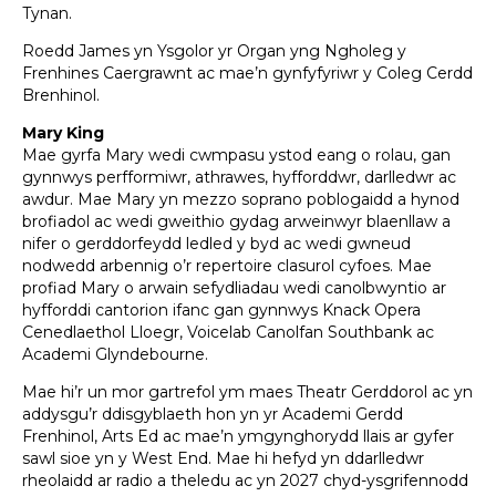
Tynan.
Roedd James yn Ysgolor yr Organ yng Ngholeg y
Frenhines Caergrawnt ac mae’n gynfyfyriwr y Coleg Cerdd
Brenhinol.
Mary King
Mae gyrfa Mary wedi cwmpasu ystod eang o rolau, gan
gynnwys perfformiwr, athrawes, hyfforddwr, darlledwr ac
awdur. Mae Mary yn mezzo soprano poblogaidd a hynod
brofiadol ac wedi gweithio gydag arweinwyr blaenllaw a
nifer o gerddorfeydd ledled y byd ac wedi gwneud
nodwedd arbennig o’r repertoire clasurol cyfoes. Mae
profiad Mary o arwain sefydliadau wedi canolbwyntio ar
hyfforddi cantorion ifanc gan gynnwys Knack Opera
Cenedlaethol Lloegr, Voicelab Canolfan Southbank ac
Academi Glyndebourne.
Mae hi’r un mor gartrefol ym maes Theatr Gerddorol ac yn
addysgu’r ddisgyblaeth hon yn yr Academi Gerdd
Frenhinol, Arts Ed ac mae’n ymgynghorydd llais ar gyfer
sawl sioe yn y West End. Mae hi hefyd yn ddarlledwr
rheolaidd ar radio a theledu ac yn 2027 chyd-ysgrifennodd