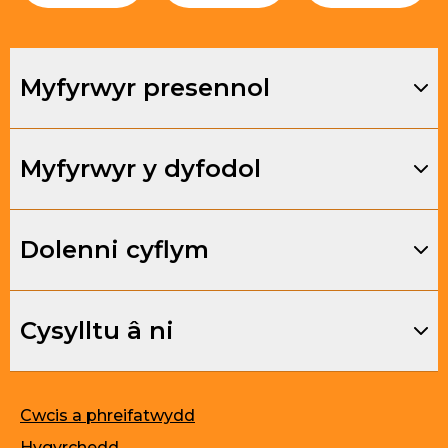
Myfyrwyr presennol
Myfyrwyr y dyfodol
Dolenni cyflym
Cysylltu â ni
Cwcis a phreifatwydd
Hygyrchedd