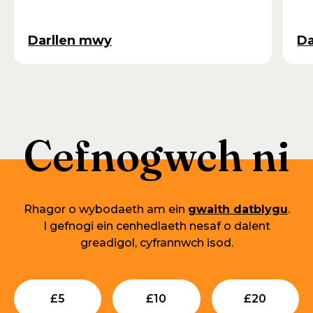
Darllen mwy
Da
Cefnogwch ni
Rhagor o wybodaeth am ein
gwaith datblygu
.
I gefnogi ein cenhedlaeth nesaf o dalent
greadigol, cyfrannwch isod.
Submit
Submit
Su
£
5
£
10
£
20