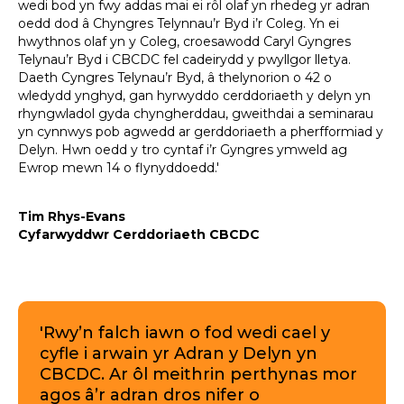
wedi bod yn fwy addas mai ei rôl olaf yn rhedeg yr adran
oedd dod â Chyngres Telynnau’r Byd i’r Coleg. Yn ei
hwythnos olaf yn y Coleg, croesawodd Caryl Gyngres
Telynau’r Byd i CBCDC fel cadeirydd y pwyllgor lletya.
Daeth Cyngres Telynau’r Byd, â thelynorion o 42 o
wledydd ynghyd, gan hyrwyddo cerddoriaeth y delyn yn
rhyngwladol gyda chyngherddau, gweithdai a seminarau
yn cynnwys pob agwedd ar gerddoriaeth a pherfformiad y
Delyn. Hwn oedd y tro cyntaf i’r Gyngres ymweld ag
Ewrop mewn 14 o flynyddoedd.'
Tim Rhys-Evans
Cyfarwyddwr Cerddoriaeth CBCDC
'Rwy’n falch iawn o fod wedi cael y
cyfle i arwain yr Adran y Delyn yn
CBCDC. Ar ôl meithrin perthynas mor
agos â’r adran dros nifer o