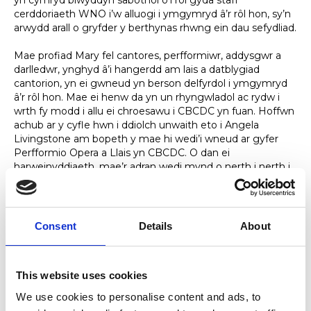
yn cymryd blwyddyn sabothol o’i rôl gyda staff
cerddoriaeth WNO i’w alluogi i ymgymryd â’r rôl hon, sy’n
arwydd arall o gryfder y berthynas rhwng ein dau sefydliad.
Mae profiad Mary fel cantores, perfformiwr, addysgwr a
darlledwr, ynghyd â’i hangerdd am lais a datblygiad
cantorion, yn ei gwneud yn berson delfyrdol i ymgymryd
â’r rôl hon. Mae ei henw da yn un rhyngwladol ac rydw i
wrth fy modd i allu ei chroesawu i CBCDC yn fuan. Hoffwn
achub ar y cyfle hwn i ddiolch unwaith eto i Angela
Livingstone am bopeth y mae hi wedi’i wneud ar gyfer
Perfformio Opera a Llais yn CBCDC. O dan ei
harweinyddiaeth, mae’r adran wedi mynd o nerth i nerth i
ddod yn ganolfan ragoriaeth ar gyfer hyfforddiant lleisiol ac
operatig.'
Tim Rhys-Evans
Consent
Details
About
This website uses cookies
Nodiafau golygyddion
We use cookies to personalise content and ads, to
Mae Kathryn Rees wedi bod yn diwtor yng Ngholeg