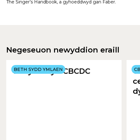
The Singer’s Handbook, a gyhoeddwyd gan Faber.
Negeseuon newyddion eraill
Yr Hydref yn CBCDC
BETH SYDD YMLAEN
C
C
c
d