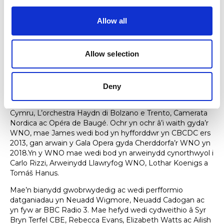
beirniad mewn cystadlaethau.
Allow all
Mae’n frwd dros archwilio potensial amrywiol y delyn, gan
dynnu ar wreiddiau traddodiadol/clasurol yr offeryn ond
hefyd edrych allan ar ei phosibiliadau cyfoes. Rhagor am y
Allow selection
ffynhonnell hon.
James Southall
Mae James wedi arwain gyda chwmnïau opera a
Deny
cherddorfeydd blaenllaw gan gynnwys Opera
Cenedlaethol Cymru, English Touring Opera, Sinfonia
Cymru, L’orchestra Haydn di Bolzano e Trento, Camerata
Nordica ac Opéra de Baugé. Ochr yn ochr â’i waith gyda’r
WNO, mae James wedi bod yn hyfforddwr yn CBCDC ers
2013, gan arwain y Gala Opera gyda Cherddorfa’r WNO yn
2018.Yn y WNO mae wedi bod yn arweinydd cynorthwyol i
Carlo Rizzi, Arweinydd Llawryfog WNO, Lothar Koenigs a
Tomáš Hanus.
Mae’n bianydd gwobrwydedig ac wedi perfformio
datganiadau yn Neuadd Wigmore, Neuadd Cadogan ac
yn fyw ar BBC Radio 3. Mae hefyd wedi cydweithio â Syr
Bryn Terfel CBE, Rebecca Evans, Elizabeth Watts ac Ailish