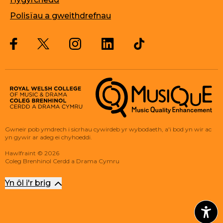
Polisïau a gweithdrefnau
Twitter
Facebook
Instagram
LinkedIn
Musique, Music Quality Enhan
Gwneir pob ymdrech i sicrhau cywirdeb yr wybodaeth, a'i bod yn wir ac
yn gywir ar adeg ei chyhoeddi.
Hawlfraint
©
2026
Coleg Brenhinol Cerdd a Drama Cymru
Yn ôl i'r brig