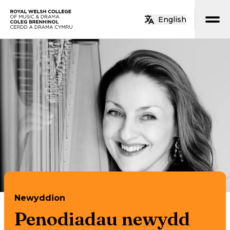
Neidio i’r prif gynnwys
English
Hafan
Newyddion
Penodiadau newydd