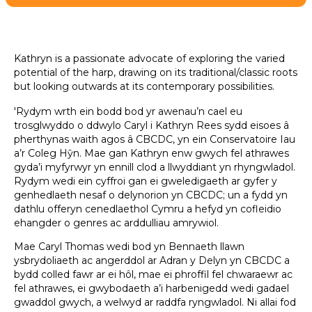
Kathryn is a passionate advocate of exploring the varied
potential of the harp, drawing on its traditional/classic roots
but looking outwards at its contemporary possibilities.
'Rydym wrth ein bodd bod yr awenau’n cael eu
trosglwyddo o ddwylo Caryl i Kathryn Rees sydd eisoes â
pherthynas waith agos â CBCDC, yn ein Conservatoire Iau
a’r Coleg Hŷn. Mae gan Kathryn enw gwych fel athrawes
gyda’i myfyrwyr yn ennill clod a llwyddiant yn rhyngwladol.
Rydym wedi ein cyffroi gan ei gweledigaeth ar gyfer y
genhedlaeth nesaf o delynorion yn CBCDC; un a fydd yn
dathlu offeryn cenedlaethol Cymru a hefyd yn cofleidio
ehangder o genres ac arddulliau amrywiol.
Mae Caryl Thomas wedi bod yn Bennaeth llawn
ysbrydoliaeth ac angerddol ar Adran y Delyn yn CBCDC a
bydd colled fawr ar ei hôl, mae ei phroffil fel chwaraewr ac
fel athrawes, ei gwybodaeth a’i harbenigedd wedi gadael
gwaddol gwych, a welwyd ar raddfa ryngwladol. Ni allai fod