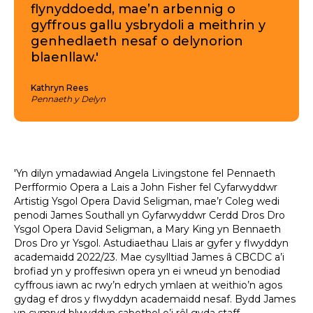
flynyddoedd, mae’n arbennig o
gyffrous gallu ysbrydoli a meithrin y
genhedlaeth nesaf o delynorion
blaenllaw.'
Kathryn Rees
Pennaeth y Delyn
'Yn dilyn ymadawiad Angela Livingstone fel Pennaeth
Perfformio Opera a Lais a John Fisher fel Cyfarwyddwr
Artistig Ysgol Opera David Seligman, mae’r Coleg wedi
penodi James Southall yn Gyfarwyddwr Cerdd Dros Dro
Ysgol Opera David Seligman, a Mary King yn Bennaeth
Dros Dro yr Ysgol. Astudiaethau Llais ar gyfer y flwyddyn
academaidd 2022/23. Mae cysylltiad James â CBCDC a’i
brofiad yn y proffesiwn opera yn ei wneud yn benodiad
cyffrous iawn ac rwy’n edrych ymlaen at weithio’n agos
gydag ef dros y flwyddyn academaidd nesaf. Bydd James