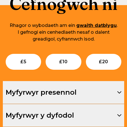
Cefnogwch ni
Rhagor o wybodaeth am ein
gwaith datblygu
.
I gefnogi ein cenhedlaeth nesaf o dalent
greadigol, cyfrannwch isod.
Submit
Submit
Su
£
5
£
10
£
20
Myfyrwyr presennol
Myfyrwyr y dyfodol