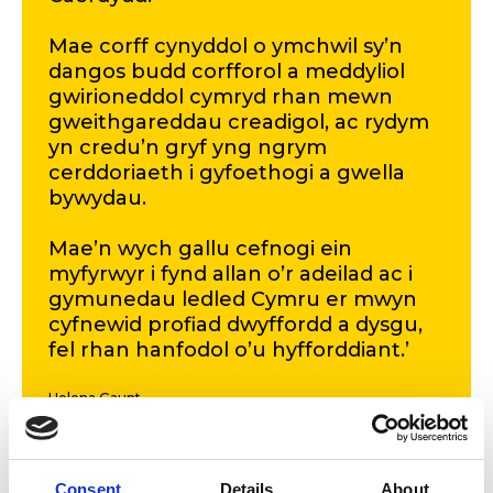
Mae corff cynyddol o ymchwil sy’n
dangos budd corfforol a meddyliol
gwirioneddol cymryd rhan mewn
gweithgareddau creadigol, ac rydym
yn credu’n gryf yng ngrym
cerddoriaeth i gyfoethogi a gwella
bywydau.
Mae’n wych gallu cefnogi ein
myfyrwyr i fynd allan o’r adeilad ac i
gymunedau ledled Cymru er mwyn
cyfnewid profiad dwyffordd a dysgu,
fel rhan hanfodol o’u hyfforddiant.’
Helena Gaunt
Meddai Prifathro CBCDC
Yn dilyn llwyddiant cynllun peilot De Cymru, disgwylir i’r
Consent
Details
About