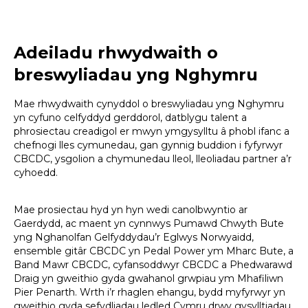
Adeiladu rhwydwaith o
breswyliadau yng Nghymru
Mae rhwydwaith cynyddol o breswyliadau yng Nghymru
yn cyfuno celfyddyd gerddorol, datblygu talent a
phrosiectau creadigol er mwyn ymgysylltu â phobl ifanc a
chefnogi lles cymunedau, gan gynnig buddion i fyfyrwyr
CBCDC, ysgolion a chymunedau lleol, lleoliadau partner a’r
cyhoedd.
Mae prosiectau hyd yn hyn wedi canolbwyntio ar
Gaerdydd, ac maent yn cynnwys Pumawd Chwyth Bute
yng Nghanolfan Gelfyddydau’r Eglwys Norwyaidd,
ensemble gitâr CBCDC yn Pedal Power ym Mharc Bute, a
Band Mawr CBCDC, cyfansoddwyr CBCDC a Phedwarawd
Draig yn gweithio gyda gwahanol grwpiau ym Mhafiliwn
Pier Penarth. Wrth i’r rhaglen ehangu, bydd myfyrwyr yn
gweithio gyda sefydliadau ledled Cymru drwy gysylltiadau