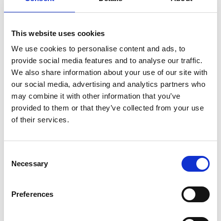
preswyliadau a’r cydweithrediadau ddyblu dros y
blynyddoedd nesaf, gan greu newid hirdymor i’r byd
celfyddydol yn lleol a chenedlaethol.
This website uses cookies
Ar hyn o bryd mae CBCDC yn sefydlu preswyliadau
We use cookies to personalise content and ads, to
newydd gyda sefydliadau sy’n cynnwys Theatr Clwyd,
Eglwys Gadeiriol Sant Gwynllyw a Chastell y Gelli.
provide social media features and to analyse our traffic.
We also share information about your use of our site with
our social media, advertising and analytics partners who
'Rydym yn awyddus iawn i ddatgan
may combine it with other information that you’ve
ein cefnogaeth i’r celfyddydau
provided to them or that they’ve collected from your use
perfformio yng Nghymru a’r rhaglen
of their services.
hon gan CBCDC ac yn edrych ymlaen
at weld y preswyliadau yn ffynnu dros
y blynyddoedd i ddod.'
Consent
Necessary
Selection
David MacFarlane
Ymddiriedolwr Ymddiriedolaeth Woolcott
Preferences