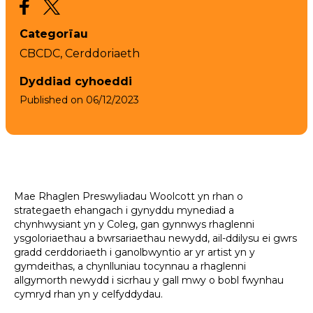
Categorïau
CBCDC,
Cerddoriaeth
Dyddiad cyhoeddi
Published on
06/12/2023
Mae Rhaglen Preswyliadau Woolcott yn rhan o
strategaeth ehangach i gynyddu mynediad a
chynhwysiant yn y Coleg, gan gynnwys rhaglenni
ysgoloriaethau a bwrsariaethau newydd, ail-ddilysu ei gwrs
gradd cerddoriaeth i ganolbwyntio ar yr artist yn y
gymdeithas, a chynlluniau tocynnau a rhaglenni
allgymorth newydd i sicrhau y gall mwy o bobl fwynhau
cymryd rhan yn y celfyddydau.