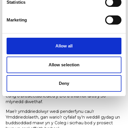
Gallwch ddarllen rhagor am y preswyliadau
Statistics
diweddaraf yma:
Darganfyddwch fwy
Marketing
Allow all
Nodiadau i olygyddion
Allow selection
Mae’r rhaglen hon wedi bod yn bosibl diolch i grant
trawsnewidiol gan Ymddiriedolaeth Elusennol Anthony G.
Woolcott. Wedi’i henwi ar ôl yr entrepreneur ac
Deny
ymgyrchydd hawliau LGBTQ+, Anthony Woolcott, a fu
farw ym 1986, mae’r Ymddiriedolaeth wedi cefnogi ystod
eang o brosiectau ledled y DU a thramor dros y 36
mlynedd diwethaf.
Mae’r ymddiriedolwyr wedi penderfynu cau’r
Ymddiriedolaeth, gan wario’r cyfalaf sy’n weddill gydag un
buddsoddiad mawr yn y Coleg i sicrhau bod y prosiect