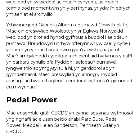
wedi bod yn sylweddol ac mae’n cynyddu, ac mae’n
teimlo bod momentwm yn y berthynas, yr ydw i’n edrych
ymlaen at ei archwilio.’
Ychwanegodd Gabriella Alberti o Bumawd Chwyth Bute,
‘Mae ein preswyliad Woolcott yn yr Eglwys Norwyaidd
wedi bod yn brofiad hynod gyffrous a buddiol i aelodau’r
pumawd. Breuddwyd unrhyw offerynnwr yw cael y cyfle i
ymarfer yn y man hardd hwn gyda’i acwsteg ragorol.
Mae’r amgylchedd cyfeillgar a chleientiaid byrlymus y caffi
yn darparu cynulleidfa ffyddlon i aelodau’r pumawd
ryngweithio ac ymgysylltu â hi, yn gerddorol ac yn
gymdeithasol. Mae’r preswyliad yn annog y rhyddid
artistig i archwilio rhaglenni cerddorol cyffrous i’r gymuned
eu mwynhau.’
Pedal Power
Mae ensemble gitâr CBCDC yn cynnal sesiynau wythnosol
yng nghaffi ac elusen beicio anabl Parc Bute, Pedal
Power. Meddai Helen Sanderson, Pennaeth Gitâr yn
CBCDC,