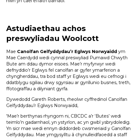
hwn yn cael effaith barhaol.
Astudiaethau achos
preswyliadau Woolcott
Mae
Canolfan Gelfyddydau’r Eglwys Norwyaidd
ym
Mae Caerdydd wedi cynnal preswyliad Pumawd Chwyth
Bute am ddau dymor eisoes. Mae’r myfyrwyr wedi
defnyddio’r Eglwys fel canolfan ar gyfer ymarferion a
chyngherddau, tra bod staff yr Eglwys wedi eu cefnogi i
ddatblygu sgiliau drwy sgyrsiau ar gynllunio busnes, treth,
ffotograffau a dilyniant gyrfa.
Dywedodd Gareth Roberts, rheolwr cyffredinol Canolfan
Gelfyddydau’r Eglwys Norwyaidd,
'Mae’r berthynas rhyngom ni, CBCDC a’r ‘Butes’ wedi
teimlo’n gadarnhaol, yn ystyrlon, ac yn gwbl ysbrydoledig.
Yn sicr mae wedi ennyn diddordeb cwsmeriaid y Ganolfan
Gelfyddydau. Mae ymgysylltu â chynulleidfaoedd a staff