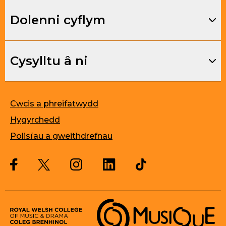
Dolenni cyflym
Cysylltu â ni
Cwcis a phreifatwydd
Hygyrchedd
Polisïau a gweithdrefnau
Twitter
Facebook
Instagram
LinkedIn
Musique, Music Quality Enhan