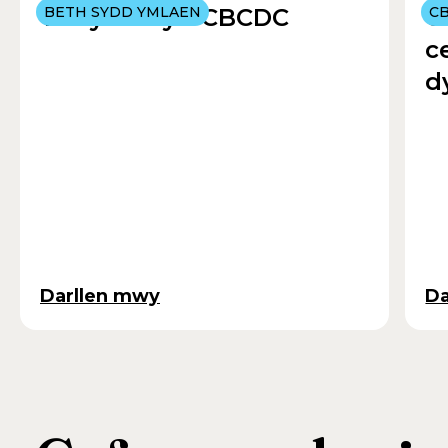
Yr Hydref yn CBCDC
BETH SYDD YMLAEN
C
C
c
d
Darllen mwy
Da