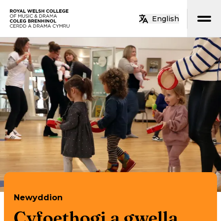
Neidio i’r prif gynnwys
English
Hafan
Newyddion
Cyfoethogi a gwella