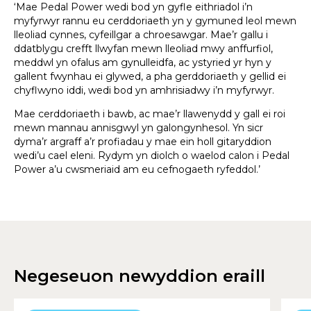
‘Mae Pedal Power wedi bod yn gyfle eithriadol i’n
myfyrwyr rannu eu cerddoriaeth yn y gymuned leol mewn
lleoliad cynnes, cyfeillgar a chroesawgar. Mae’r gallu i
ddatblygu crefft llwyfan mewn lleoliad mwy anffurfiol,
meddwl yn ofalus am gynulleidfa, ac ystyried yr hyn y
gallent fwynhau ei glywed, a pha gerddoriaeth y gellid ei
chyflwyno iddi, wedi bod yn amhrisiadwy i’n myfyrwyr.
Mae cerddoriaeth i bawb, ac mae’r llawenydd y gall ei roi
mewn mannau annisgwyl yn galongynhesol. Yn sicr
dyma’r argraff a’r profiadau y mae ein holl gitaryddion
wedi’u cael eleni. Rydym yn diolch o waelod calon i Pedal
Power a’u cwsmeriaid am eu cefnogaeth ryfeddol.’
Negeseuon newyddion eraill