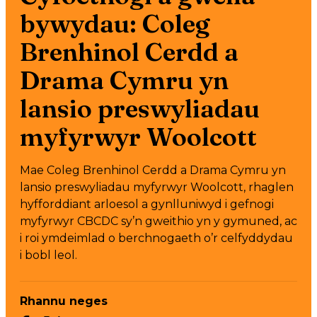
bywydau: Coleg
Brenhinol Cerdd a
Drama Cymru yn
lansio preswyliadau
myfyrwyr Woolcott
Mae Coleg Brenhinol Cerdd a Drama Cymru yn
lansio preswyliadau myfyrwyr Woolcott, rhaglen
hyfforddiant arloesol a gynlluniwyd i gefnogi
myfyrwyr CBCDC sy’n gweithio yn y gymuned, ac
i roi ymdeimlad o berchnogaeth o’r celfyddydau
i bobl leol.
Rhannu neges