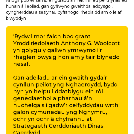
Anogir pob ensemble i guradu a meithrin eu perthynas eu
hunain â lleoliad, gan gyflwyno gweithdai addysgol,
cyngherddau a sesiynau cyfranogol rheolaidd am o leiaf
blwyddyn
‘Rydw i mor falch bod grant
Ymddiriedolaeth Anthony G. Woolcott
yn golygu y gallwn ymrwymo i’r
rhaglen bwysig hon am y tair blynedd
nesaf.
Gan adeiladu ar ein gwaith gyda’r
cynllun peilot yng Nghaerdydd, bydd
hyn yn helpu i ddatblygu ein rôl
genedlaethol a pharhau â’n
huchelgais i gadw’r celfyddydau wrth
galon cymunedau yng Nghymru,
ochr yn ochr â chyfrannu at
Strategaeth Cerddoriaeth Dinas
Caerdydd.