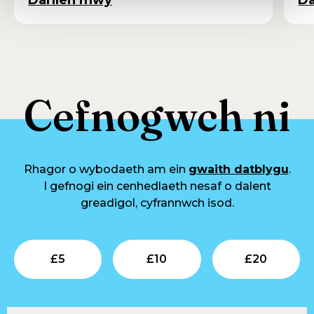
Cefnogwch ni
Rhagor o wybodaeth am ein
gwaith datblygu
.
I gefnogi ein cenhedlaeth nesaf o dalent
greadigol, cyfrannwch isod.
Submit
Submit
Su
£
5
£
10
£
20