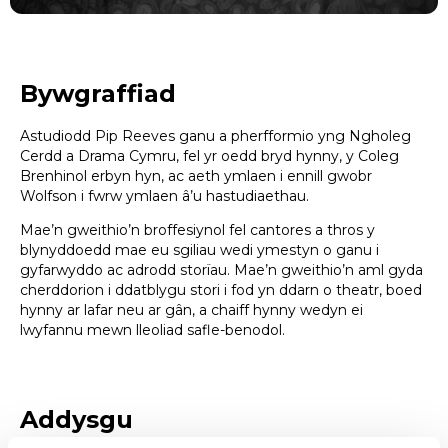
Bywgraffiad
Astudiodd Pip Reeves ganu a pherfformio yng Ngholeg
Cerdd a Drama Cymru, fel yr oedd bryd hynny, y Coleg
Brenhinol erbyn hyn, ac aeth ymlaen i ennill gwobr
Wolfson i fwrw ymlaen â’u hastudiaethau.
Mae’n gweithio’n broffesiynol fel cantores a thros y
blynyddoedd mae eu sgiliau wedi ymestyn o ganu i
gyfarwyddo ac adrodd storïau. Mae’n gweithio’n aml gyda
cherddorion i ddatblygu stori i fod yn ddarn o theatr, boed
hynny ar lafar neu ar gân, a chaiff hynny wedyn ei
lwyfannu mewn lleoliad safle-benodol.
Addysgu