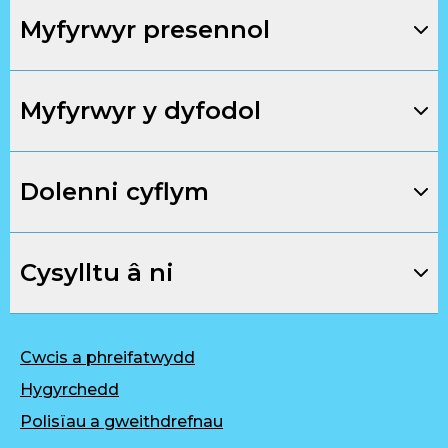
Myfyrwyr presennol
Myfyrwyr y dyfodol
Dolenni cyflym
Cysylltu â ni
Cwcis a phreifatwydd
Hygyrchedd
Polisïau a gweithdrefnau