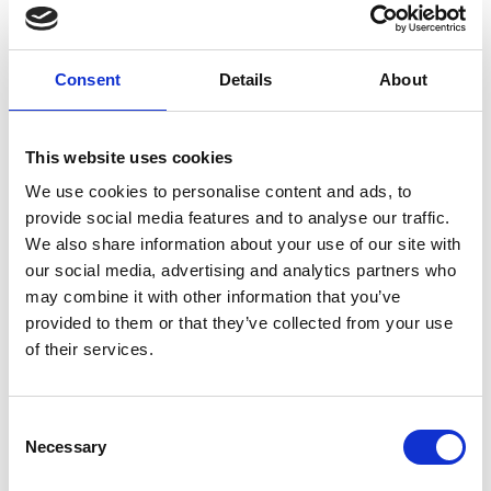
Yn ogystal â’i gwaith perfformio ei hun, mae Pip wedi bod
yn darlithio canu yn Ysgol Ddrama Coleg Brenhinol Cerdd
a Drama Cymru am dros bum mlynedd ar hugain, gan
Consent
Details
About
addysgu techneg llais ac actio drwy gân. Ei nod yw
datgyfrinio canu a chaniatáu i’r actor gyflwyno ei sgiliau
actio i’r gân.
This website uses cookies
Drwy ei gwaith fel cantores ac athrawes, mae’n parhau i
archwilio’r syniad o’r canwr rhyngddisgyblaethol, yr actor-
We use cookies to personalise content and ads, to
ganwr a all symud yn ddiymdrech rhwng galwadau’r
provide social media features and to analyse our traffic.
testun a cerddoriaeth, a dyma’r arbenigedd y mae’n ei
We also share information about your use of our site with
gyflwyno i’w gwaith perfformio a’i haddysgu.
our social media, advertising and analytics partners who
may combine it with other information that you’ve
provided to them or that they’ve collected from your use
Cyflawniadau nodedig
of their services.
A hithau’n gantores wedi’u haddysgu’n glasurol, bu’n
gweithio ym Mhrydain ac Ewrop mewn amrywiaeth eang
Consent
o arddulliau cerddorol. Bu’n perfformio gyda’r cwmni
Necessary
Selection
theatr corfforol ELAN yn Ewrop a chyda’r cyfansoddwr a’r
coreograffydd o America, Meredith Monk. Datblygodd