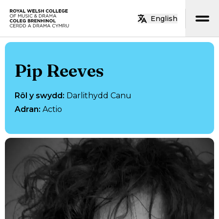
Neidio i’r prif gynnwys
English
Hafan
Pip Reeves
Rôl y swydd
:
Darlithydd Canu
Adran
:
Actio