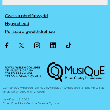
Cwcis a phreifatwydd
Hygyrchedd
Polisïau a gweithdrefnau
Twitter
Facebook
Instagram
LinkedIn
Musique, Music Quality Enhan
Gwneir pob ymdrech i sicrhau cywirdeb yr wybodaeth, a'i bod yn wir ac
yn gywir ar adeg ei chyhoeddi.
Hawlfraint
©
2026
Coleg Brenhinol Cerdd a Drama Cymru