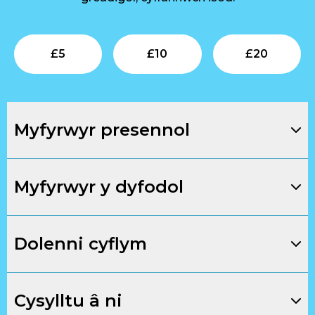
Submit
Submit
Su
£
5
£
10
£
20
Myfyrwyr presennol
Myfyrwyr y dyfodol
Dolenni cyflym
Cysylltu â ni