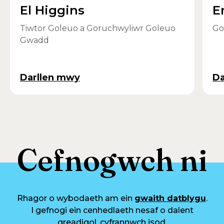
El Higgins
E
Tiwtor Goleuo a Goruchwyliwr Goleuo
Go
Gwadd
Darllen mwy
Da
Cefnogwch ni
Rhagor o wybodaeth am ein
gwaith datblygu
.
I gefnogi ein cenhedlaeth nesaf o dalent
greadigol, cyfrannwch isod.