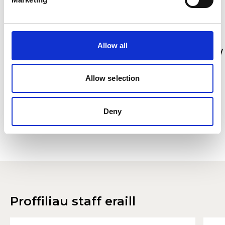
Darllenwch fwy am waith Ian
Allow all
http://www.seancrowleydesigns.com/#/799904201174/
(Yn cydweithio â Sean Crowley)
Allow selection
https://www.etnow.com/news/2007/7/robe-at-the-
prague-quadrennial
http://www.scentec.uns.ac.rs/
Deny
https://stagingplaces.co.uk/about
Proffiliau staff eraill