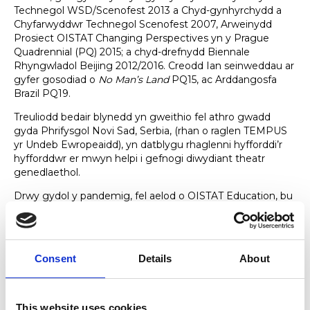
Technegol WSD/Scenofest 2013 a Chyd-gynhyrchydd a
Chyfarwyddwr Technegol Scenofest 2007, Arweinydd
Prosiect OISTAT Changing Perspectives yn y Prague
Quadrennial (PQ) 2015; a chyd-drefnydd Biennale
Rhyngwladol Beijing 2012/2016. Creodd Ian seinweddau ar
gyfer gosodiad o
No Man’s Land
PQ15, ac Arddangosfa
Brazil PQ19.
Treuliodd bedair blynedd yn gweithio fel athro gwadd
gyda Phrifysgol Novi Sad, Serbia, (rhan o raglen TEMPUS
yr Undeb Ewropeaidd), yn datblygu rhaglenni hyfforddi’r
hyfforddwr er mwyn helpi i gefnogi diwydiant theatr
genedlaethol.
Drwy gydol y pandemig, fel aelod o OISTAT Education, bu
Ian yn cyd-arwain gweithdai rhyngwladol ar ymdrin â
Covid a llesiant staff a myfyrwyr. Yn sgil y gwaith yma, ac
wrth edrych ar anghenion ei fyfyrwyr ei hun, y mae bellach
yn Hwylusydd Ymarfer Adferol.
Consent
Details
About
This website uses cookies