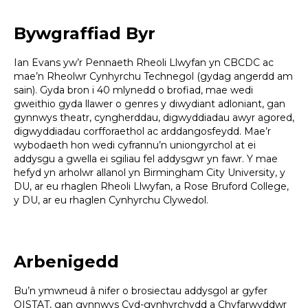
Bywgraffiad Byr
Ian Evans yw’r Pennaeth Rheoli Llwyfan yn CBCDC ac
mae’n Rheolwr Cynhyrchu Technegol (gydag angerdd am
sain). Gyda bron i 40 mlynedd o brofiad, mae wedi
gweithio gyda llawer o genres y diwydiant adloniant, gan
gynnwys theatr, cyngherddau, digwyddiadau awyr agored,
digwyddiadau corfforaethol ac arddangosfeydd. Mae’r
wybodaeth hon wedi cyfrannu’n uniongyrchol at ei
addysgu a gwella ei sgiliau fel addysgwr yn fawr. Y mae
hefyd yn arholwr allanol yn Birmingham City University, y
DU, ar eu rhaglen Rheoli Llwyfan, a Rose Bruford College,
y DU, ar eu rhaglen Cynhyrchu Clywedol.
Arbenigedd
Bu’n ymwneud â nifer o brosiectau addysgol ar gyfer
OISTAT, gan gynnwys Cyd-gynhyrchydd a Chyfarwyddwr