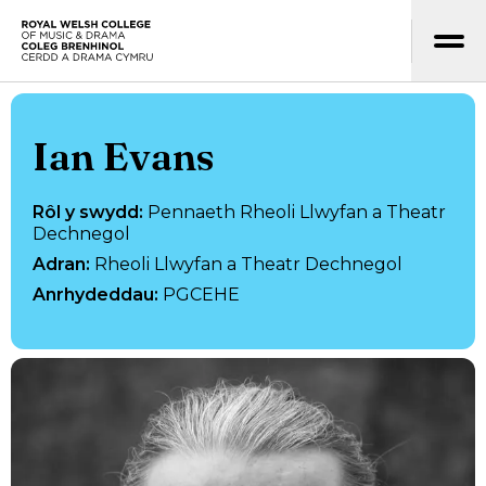
Neidio i’r prif gynnwys
Hafan
Ian Evans
Rôl y swydd
:
Pennaeth Rheoli Llwyfan a Theatr
Dechnegol
Adran
:
Rheoli Llwyfan a Theatr Dechnegol
Anrhydeddau
:
PGCEHE