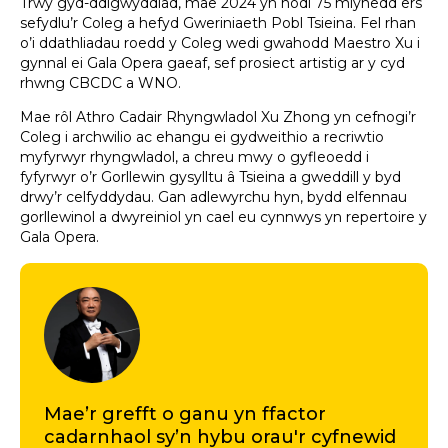
Trwy gyd-ddigwyddiad, mae 2024 yn nodi 75 mlynedd ers
sefydlu’r Coleg a hefyd Gweriniaeth Pobl Tsieina. Fel rhan
o’i ddathliadau roedd y Coleg wedi gwahodd Maestro Xu i
gynnal ei Gala Opera gaeaf, sef prosiect artistig ar y cyd
rhwng CBCDC a WNO.
Mae rôl Athro Cadair Rhyngwladol Xu Zhong yn cefnogi’r
Coleg i archwilio ac ehangu ei gydweithio a recriwtio
myfyrwyr rhyngwladol, a chreu mwy o gyfleoedd i
fyfyrwyr o’r Gorllewin gysylltu â Tsieina a gweddill y byd
drwy’r celfyddydau. Gan adlewyrchu hyn, bydd elfennau
gorllewinol a dwyreiniol yn cael eu cynnwys yn repertoire y
Gala Opera.
Mae’r grefft o ganu yn ffactor
cadarnhaol sy’n hybu orau'r cyfnewid