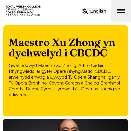
Neidio i’r prif gynnwys
English
Hafan
Maestro Xu Zhong yn
dychwelyd i CBCDC
Gwahoddwyd Maestro Xu Zhong, Athro Cadair
Rhyngwladol ar gyfer Opera Rhyngwladol CBCDC,
arweinydd enwog a Llywydd Tŷ Opera Shanghai, gan y
Tŷ Opera Brenhinol Covent Garden a Choleg Brenhinol
Cerdd a Drama Cymru i ymweld â’r Deyrnas Unedig yn
ddiweddar.