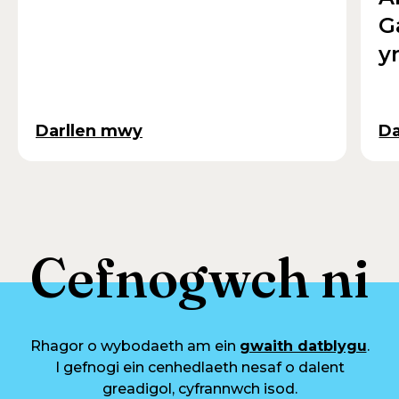
G
y
Darllen mwy
Da
Cefnogwch ni
Rhagor o wybodaeth am ein
gwaith datblygu
.
I gefnogi ein cenhedlaeth nesaf o dalent
greadigol, cyfrannwch isod.