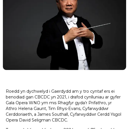
Roedd yn dychwelyd i Gaerdydd am y tro cyntaf ers ei
benodiad gan CBCDC yn 2021, i drafod cynlluniau ar gyfer
Gala Opera WNO ym mis Rhagfyr gyda’r Prifathro, yr
Athro Helena Gaunt, Tim Rhys-Evans, Cyfarwyddwr
Cerddoriaeth, a James Southall, Cyfarwyddwr Cerdd Ysgol
Opera David Seligman CBCDC.