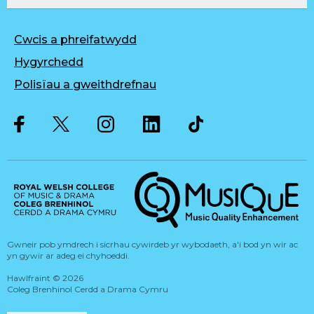
Cwcis a phreifatwydd
Hygyrchedd
Polisïau a gweithdrefnau
Twitter
Facebook
Instagram
LinkedIn
Musique, Music Quality Enhan
Gwneir pob ymdrech i sicrhau cywirdeb yr wybodaeth, a'i bod yn wir ac
yn gywir ar adeg ei chyhoeddi.
Hawlfraint
©
2026
Coleg Brenhinol Cerdd a Drama Cymru