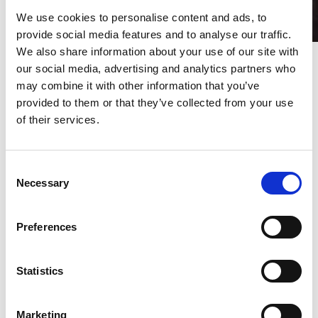
We use cookies to personalise content and ads, to
provide social media features and to analyse our traffic.
We also share information about your use of our site with
‘Mae’n bleser mawr gennyf groesawu Maestro Xu Zhong
our social media, advertising and analytics partners who
yn ôl i’r Coleg, a’i wahodd yn ôl ym mis Rhagfyr i arwain ein
may combine it with other information that you’ve
Gala Opera WNO, a fydd yn arddangosfa ragorol o
provided to them or that they’ve collected from your use
synergedd artistig rhyngwladol, gan ymgorffori Cymru fel
grym creadigol nodedig,’ meddai’r Prifathro Helena Gaunt.
of their services.
Tra roedd yn y DU fe wnaeth Maestro Xu hefyd gwrdd ag
Alex Beard, Prif Weithredwr y Tŷ Opera Brenhinol yn
Consent
Llundain i drafod cynlluniau ar gyfer cydweithio yn y
Necessary
dyfodol.
Selection
Preferences
Gallwch ddarganfod rhagor am Ysgol Opera
Statistics
David Seligman yma
Marketing
Darganfyddwch fwy