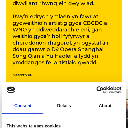
diwylliant rhwng ein dwy wlad.
Rwy’n edrych ymlaen yn fawr at
gydweithio’n artistig gyda CBCDC a
WNO yn ddiweddarach eleni, gan
weithio gyda’r holl fyfyrwyr a
cherddorion rhagorol, yn ogystal â’r
ddau ganwr o Dŷ Opera Shanghai,
Song Qian a Yu Haolei, a fydd yn
ymddangos fel artistiaid gwadd.’
Maestro Xu
Consent
Details
About
This website uses cookies