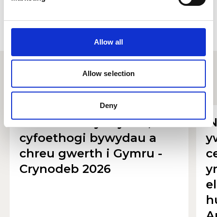
Allow all
Allow selection
Storïau eraill
Deny
Dathlu’r celfyddydau,
'
cyfoethogi bywydau a
y
chreu gwerth i Gymru -
c
Crynodeb 2026
y
e
h
A