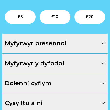
Submit
Submit
Su
£
5
£
10
£
20
Myfyrwyr presennol
Myfyrwyr y dyfodol
Dolenni cyflym
Cysylltu â ni