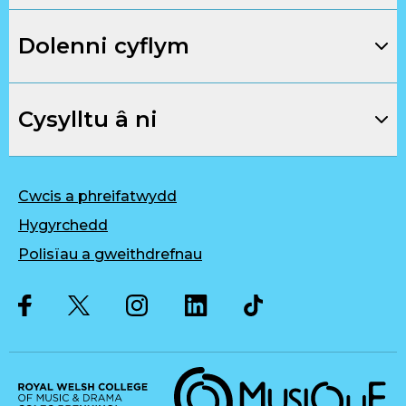
Dolenni cyflym
Cysylltu â ni
Cwcis a phreifatwydd
Hygyrchedd
Polisïau a gweithdrefnau
Twitter
Facebook
Instagram
LinkedIn
Musique, Music Quality Enhan