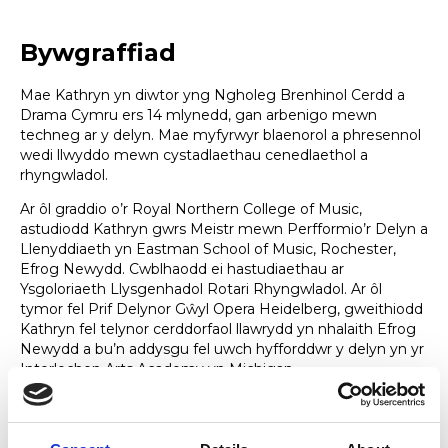
Bywgraffiad
Mae Kathryn yn diwtor yng Ngholeg Brenhinol Cerdd a
Drama Cymru ers 14 mlynedd, gan arbenigo mewn
techneg ar y delyn. Mae myfyrwyr blaenorol a phresennol
wedi llwyddo mewn cystadlaethau cenedlaethol a
rhyngwladol.
Ar ôl graddio o’r Royal Northern College of Music,
astudiodd Kathryn gwrs Meistr mewn Perfformio’r Delyn a
Llenyddiaeth yn Eastman School of Music, Rochester,
Efrog Newydd. Cwblhaodd ei hastudiaethau ar
Ysgoloriaeth Llysgenhadol Rotari Rhyngwladol. Ar ôl
tymor fel Prif Delynor Gŵyl Opera Heidelberg, gweithiodd
Kathryn fel telynor cerddorfaol llawrydd yn nhalaith Efrog
Newydd a bu’n addysgu fel uwch hyfforddwr y delyn yn yr
Interlochen Arts Academy yn Michigan.