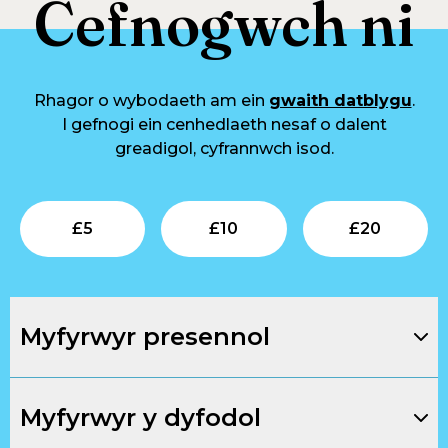
Cefnogwch ni
Rhagor o wybodaeth am ein
gwaith datblygu
.
I gefnogi ein cenhedlaeth nesaf o dalent
greadigol, cyfrannwch isod.
Submit
Submit
Su
£
5
£
10
£
20
Myfyrwyr presennol
Myfyrwyr y dyfodol