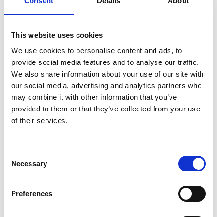
Consent
Details
About
Arbenigedd Addysgu
Mae Kathryn yn addysgu stiwdio helaeth o fyfyrwyr preifat
a chaiff ei galw’n aml i roi dosbarthiadau meistr a beirniadu
This website uses cookies
cystadlaethau.
We use cookies to personalise content and ads, to
Mae’n frwdfrydig iawn ynghylch archwilio potensial
provide social media features and to analyse our traffic.
amrywiol y delyn, gan roi sylw i’w gwreiddiau
We also share information about your use of our site with
traddodiadol/clasurol ond gan godi golygon i’w
our social media, advertising and analytics partners who
phosibiliadau cyfoes.
may combine it with other information that you’ve
provided to them or that they’ve collected from your use
of their services.
Cyflawniadau Nodedig
Consent
Mae Kathryn wedi mwynhau gyrfa berfformio amrywiol,
Necessary
yn cyflwyno datganiadau yng Nghanada, yr Unol
Selection
Daleithiau, yr Emiraethau Arabaidd Unedig a Qatar, ac yn
gweithio’n llawrydd mewn cerddorfeydd yma yng
Nghymru, yn fwyaf nodedig gyda Sinfonia Cymru.
Preferences