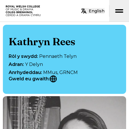
Neidio i’r prif gynnwys
English
Hafan
Kathryn Rees
Rôl y swydd
:
Pennaeth Telyn
Adran
:
Y Delyn
Anrhydeddau
:
MMus, GRNCM
Gweld eu gwaith
: