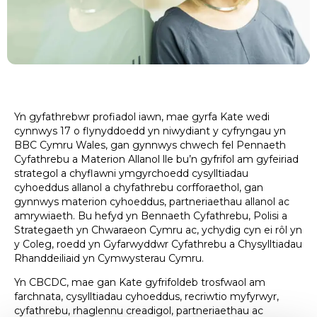
Yn gyfathrebwr profiadol iawn, mae gyrfa Kate wedi
cynnwys 17 o flynyddoedd yn niwydiant y cyfryngau yn
BBC Cymru Wales, gan gynnwys chwech fel Pennaeth
Cyfathrebu a Materion Allanol lle bu’n gyfrifol am gyfeiriad
strategol a chyflawni ymgyrchoedd cysylltiadau
cyhoeddus allanol a chyfathrebu corfforaethol, gan
gynnwys materion cyhoeddus, partneriaethau allanol ac
amrywiaeth. Bu hefyd yn Bennaeth Cyfathrebu, Polisi a
Strategaeth yn Chwaraeon Cymru ac, ychydig cyn ei rôl yn
y Coleg, roedd yn Gyfarwyddwr Cyfathrebu a Chysylltiadau
Rhanddeiliaid yn Cymwysterau Cymru.
Yn CBCDC, mae gan Kate gyfrifoldeb trosfwaol am
farchnata, cysylltiadau cyhoeddus, recriwtio myfyrwyr,
cyfathrebu, rhaglennu creadigol, partneriaethau ac