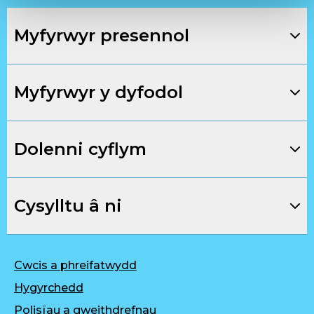
Myfyrwyr presennol
Myfyrwyr y dyfodol
Dolenni cyflym
Cysylltu â ni
Cwcis a phreifatwydd
Hygyrchedd
Polisïau a gweithdrefnau