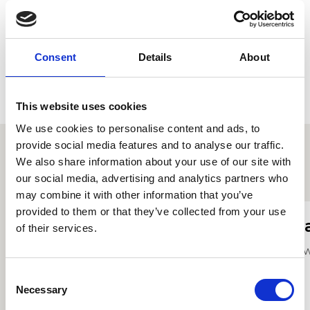
allgymorth.
Astudiodd yn Sefydliad Theatr Lee Strasberg yn Efrog
Newydd cyn ei gyrfa ym maes cyfathrebu, a ddechreuodd
Consent
Details
About
fel Rheolwr Prosiect Cysylltiadau Cyhoeddus ar ymgyrch
ddatganoli trawsbleidiol Ie dros Gymru ym 1997.
This website uses cookies
We use cookies to personalise content and ads, to
provide social media features and to analyse our traffic.
We also share information about your use of our site with
Proffiliau staff eraill
our social media, advertising and analytics partners who
may combine it with other information that you’ve
provided to them or that they’ve collected from your use
Alison Lambert
S
of their services.
Tiwtor Clarinét / Clarinét Bas
Uw
Consent
Necessary
Selection