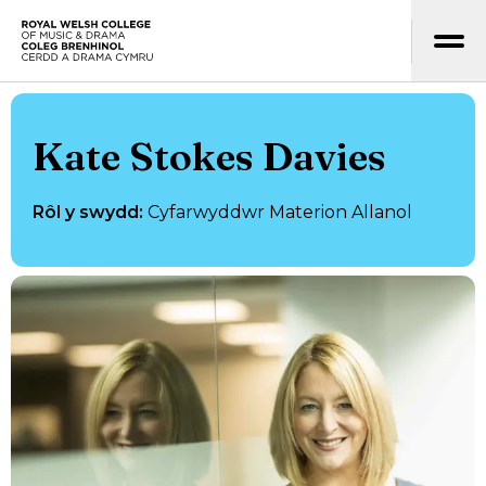
Neidio i’r prif gynnwys
Hafan
Kate Stokes Davies
Rôl y swydd
:
Cyfarwyddwr Materion Allanol