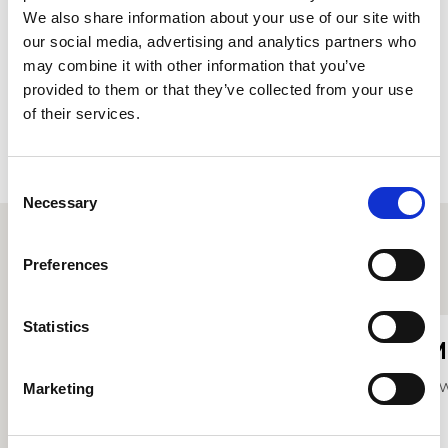
We also share information about your use of our site with
Ym 1997, daeth Dean yn Brif Drympedwr gyda Cherddorfa
our social media, advertising and analytics partners who
Opera Cenedlaethol Cymru, swydd y mae’n ei dal hyd
may combine it with other information that you’ve
heddiw. Bu Dean ar staff Coleg Brenhinol Cerdd a Drama
Cymru ers 2005. Mae Dean yn mwynhau ei rôl fel Athro
provided to them or that they’ve collected from your use
oherwydd yr amgylchedd cyfeillgar, cefnogol a chreadigol
of their services.
sydd yn CBCDC.
Consent
Necessary
Selection
Preferences
Proffiliau staff eraill
Statistics
Donal Bannister
M
Tiwtor Trombôn Tenor
Ti
Marketing