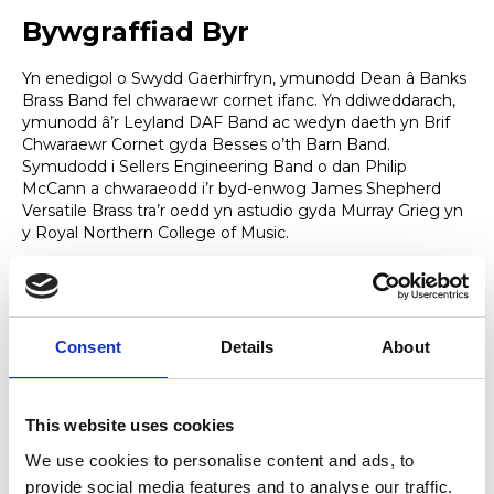
Bywgraffiad Byr
Yn enedigol o Swydd Gaerhirfryn, ymunodd Dean â Banks
Brass Band fel chwaraewr cornet ifanc. Yn ddiweddarach,
ymunodd â’r Leyland DAF Band ac wedyn daeth yn Brif
Chwaraewr Cornet gyda Besses o’th Barn Band.
Symudodd i Sellers Engineering Band o dan Philip
McCann a chwaraeodd i’r byd-enwog James Shepherd
Versatile Brass tra’r oedd yn astudio gyda Murray Grieg yn
y Royal Northern College of Music.
Yn ystod ei astudiaethau ôl-raddedig yn Ysgol Gerdd
Guildhall, anrhydedd iddo oedd cael ei benodi’n Brif
Chwaraewr Trymped gyda Cherddorfa Ieuenctid y
Gymuned Ewropeaidd (EUYO bellach), gan deithio ledled
Consent
Details
About
De America a Dwyrain Ewrop rhwng 1994 a 1996, ynghyd
â gweddill Ewrop a Phrydain.
This website uses cookies
We use cookies to personalise content and ads, to
Arbenigedd
provide social media features and to analyse our traffic.