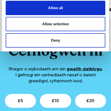
Allow all
Darllen mwy
Da
Allow selection
Deny
Cefnogwch ni
Rhagor o wybodaeth am ein
gwaith datblygu
.
I gefnogi ein cenhedlaeth nesaf o dalent
greadigol, cyfrannwch isod.
Submit
Submit
Su
£
5
£
10
£
20