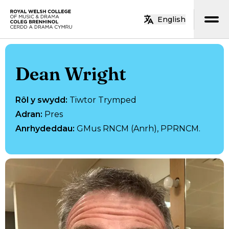
Neidio i’r prif gynnwys
English
Hafan
Dean Wright
Rôl y swydd
:
Tiwtor Trymped
Adran
:
Pres
Anrhydeddau
:
GMus RNCM (Anrh), PPRNCM.