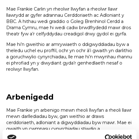
Mae Frankie Carlin yn rheolwr llwyfan a rheolwr llawr
llawrydd ar gyfer adrannau Cerddoriaeth ac Adloniant y
BBC. A hithau wedi graddio o Goleg Brenhinol Cerdd a
Drama Cymru, mae hi wedi cadw brwdfrydedd mawr dros
theatr fyw a’r celfyddydau creadigol drwy gydol ei gyrfa.
Mae hi’n gweithio ar amrywiaeth o ddigwyddiadau byw a
theledu uchel eu proffil, ochr yn ochr â’i gwaith yn darlithio
a goruchwylio cynyrchiadau, lle mae hi’n mwynhau rhannu
ei phrofiad yn y diwydiant gyda’r genhedlaeth nesaf o
reolwyr llwyfan.
Arbenigedd
Mae Frankie yn arbenigo mewn rheoli llwyfan a rheoli llawr
mewn darllediadau byw, gan weithio ar draws
cerddoriaeth, adloniant a digwyddiadau byw mawr. Mae ei
gwaith yn cwmpasu cynyrchiadau stiwdio a
pherfformiadau mawr yn yr awyr agored, yn aml mewn