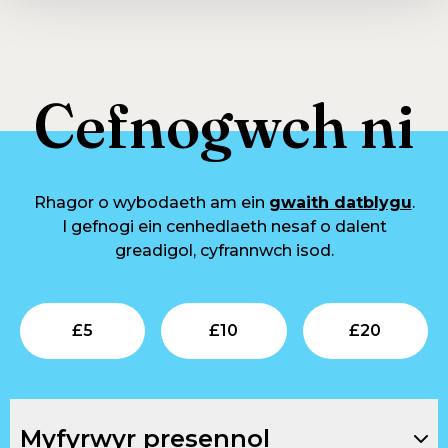
Cefnogwch ni
Rhagor o wybodaeth am ein
gwaith datblygu
.
I gefnogi ein cenhedlaeth nesaf o dalent
greadigol, cyfrannwch isod.
Submit
Submit
Su
£
5
£
10
£
20
Myfyrwyr presennol