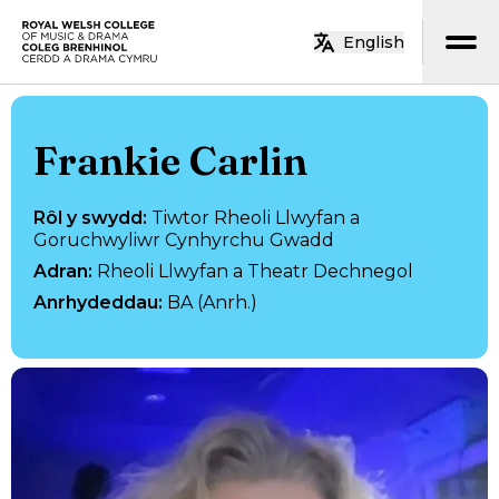
Neidio i’r prif gynnwys
English
Hafan
Frankie Carlin
Rôl y swydd
:
Tiwtor Rheoli Llwyfan a
Goruchwyliwr Cynhyrchu Gwadd
Adran
:
Rheoli Llwyfan a Theatr Dechnegol
Anrhydeddau
:
BA (Anrh.)