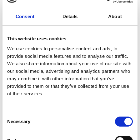
amgylcheddau prysur, dan bwysau mawr.
Ochr yn ochr â’i gwaith proffesiynol, mae hi’n addysgu ac
Consent
Details
About
yn goruchwylio cynyrchiadau mewn addysg uwch, gan
gefnogi myfyrwyr i ddatblygu sgiliau rheoli llwyfan
ymarferol sy’n barod ar gyfer y diwydiant.
This website uses cookies
We use cookies to personalise content and ads, to
provide social media features and to analyse our traffic.
Llwyddiannau nodedig
We also share information about your use of our site with
our social media, advertising and analytics partners who
Mae Frankie wedi gweithio ar amrywiaeth eang o
may combine it with other information that you’ve
gynyrchiadau mawr gan y BBC, gan gynnwys
cystadleuaeth BBC Canwr y Byd Caerdydd a
provided to them or that they’ve collected from your use
chystadleuaeth Cerddor Ifanc y BBC. Mae ei llwyddiannau
of their services.
ym maes cerddoriaeth fyw yn cynnwys Gregory Porter at
Christmas, Stereophonics, a Tom Jones yn Stadiwm
Principality.
Consent
Hi oedd y rheolwr llawr ar adeg ymweliad y Brenin ag
Necessary
Selection
Eglwys Gadeiriol Llandaf yn dilyn marwolaeth y Frenhines.
Mae ei gwaith ehangach mewn darlledu a digwyddiadau