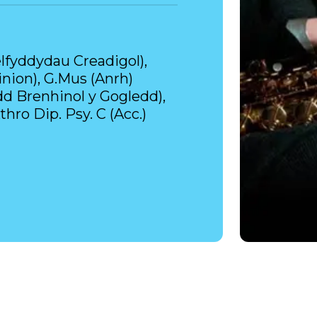
elfyddydau Creadigol),
nion), G.Mus (Anrh)
 Brenhinol y Gogledd),
hro Dip. Psy. C (Acc.)