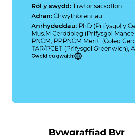
Rôl y swydd
:
Tiwtor sacsoffon
Adran
:
Chwythbrennau
Anrhydeddau
:
PhD (Prifysgol y C
Mus.M Cerddoleg (Prifysgol Mancei
RNCM, PPRNCM Merit. (Coleg Cerdd
TAR/PCET (Prifysgol Greenwich), At
Gweld eu gwaith
:
Bywgraffiad Byr