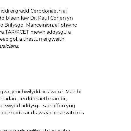
di ei gradd Cerddoriaeth a’i
dd blaenllaw Dr. Paul Cohen yn
 Brifysgol Manceinion, a’i phwnc
ara TAR/PCET mewn addysgu a
eadigol, a thestun ei gwaith
usicians
.
ysgwr, ymchwilydd ac awdur. Mae hi
aniadau, cerddoriaeth siambr,
dal swydd addysgu sacsoffon yng
beirniadu ar draws y conservatoires