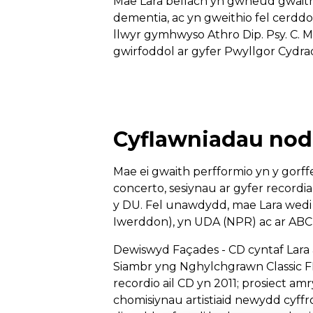
Mae Lara bellach yn gwneud gwaith 
dementia, ac yn gweithio fel cerdd
llwyr gymhwyso Athro Dip. Psy. C. 
gwirfoddol ar gyfer Pwyllgor Cydr
Cyflawniadau nod
Mae ei gwaith perfformio yn y gor
concerto, sesiynau ar gyfer recor
y DU. Fel unawdydd, mae Lara wedi 
Iwerddon), yn UDA (NPR) ac ar ABC C
Dewiswyd Façades - CD cyntaf Lara 
Siambr yng Nghylchgrawn Classic F
recordio ail CD yn 2011; prosiect am
chomisiynau artistiaid newydd cyff