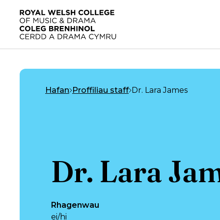
Neidio i’r prif gynnwys
Hafan
Hafan
Proffiliau staff
Dr. Lara James
Dr. Lara Ja
Rhagenwau
ei/hi