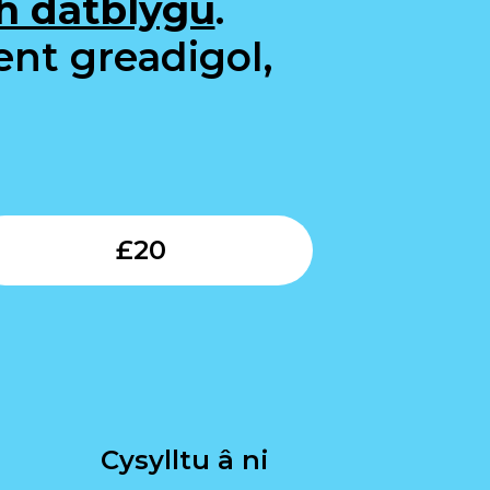
h datblygu
.
ent greadigol,
Submit
£
20
Cysylltu â ni