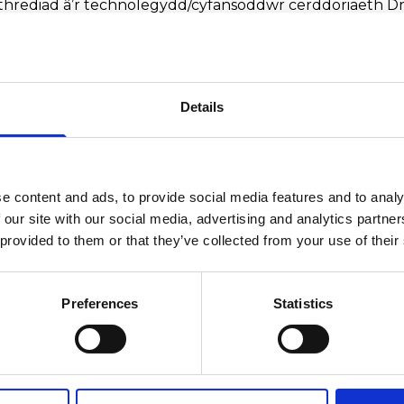
rediad â’r technolegydd/cyfansoddwr cerddoriaeth Dr.
o & Twigetti. Yn ddiweddar, mae Leah a Lara wedi reco
tio ar brofiad benywaidd o gyd-destunau seicogymdeit
024 mae Lara hefyd wedi bod yn aelod o ensemble siambr
Details
/prosiectau
e content and ads, to provide social media features and to analy
 our site with our social media, advertising and analytics partn
1960
(Prifysgol Manceinion)
 provided to them or that they’ve collected from your use of their
Impacts of the Covid-19 Pandemic on UK Musicians
(Prify
Preferences
Statistics
assics
m Records