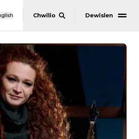
Chwilio
Dewislen
glish