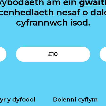
wybodaeth am ein
gwait
 cenhedlaeth nesaf o dal
cyfrannwch isod.
Submit
Submit
£
10
yr y dyfodol
Dolenni cyflym