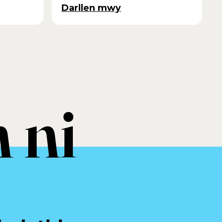
Darllen mwy
 ni