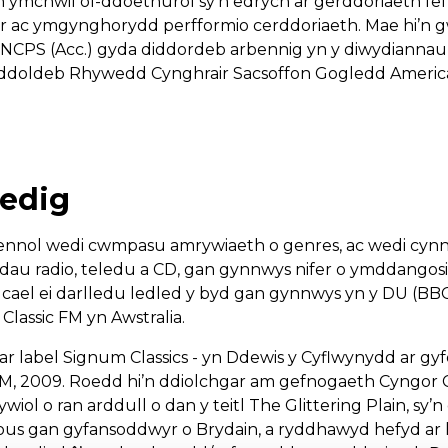
ymchwil ôl-ddoethurol sy’n edrych ar gerddoriaeth fel 
or ac ymgynghorydd perfformio cerddoriaeth. Mae hi’n 
MNCPS (Acc.) gyda diddordeb arbennig yn y diwydiannau 
addoldeb Rhywedd Cynghrair Sacsoffon Gogledd Americ
edig
ffennol wedi cwmpasu amrywiaeth o genres, ac wedi cy
diadau radio, teledu a CD, gan gynnwys nifer o ymddang
cael ei darlledu ledled y byd gan gynnwys yn y DU (BBC 
lassic FM yn Awstralia.
ar label Signum Classics - yn Ddewis y Cyflwynydd ar gy
M, 2009. Roedd hi’n ddiolchgar am gefnogaeth Cyngor 
rywiol o ran arddull o dan y teitl The Glittering Plain, s
rous gan gyfansoddwyr o Brydain, a ryddhawyd hefyd ar 