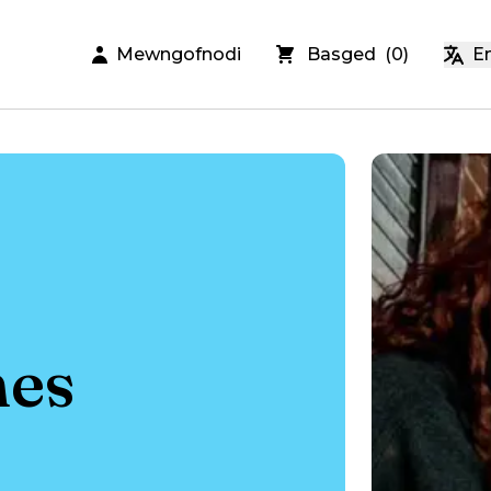
Mewngofnodi
Basged
(
0
)
En
mes