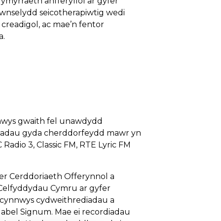
ymyrraeth anfferyllol ar gyfer
gwnselydd seicotherapiwtig wedi
creadigol, ac mae’n fentor
a.
nnwys gwaith fel unawdydd
osiadau gyda cherddorfeydd mawr yn
Radio 3, Classic FM, RTE Lyric FM
fer Cerddoriaeth Offerynnol a
Celfyddydau Cymru ar gyfer
y’n cynnwys cydweithrediadau a
label Signum. Mae ei recordiadau