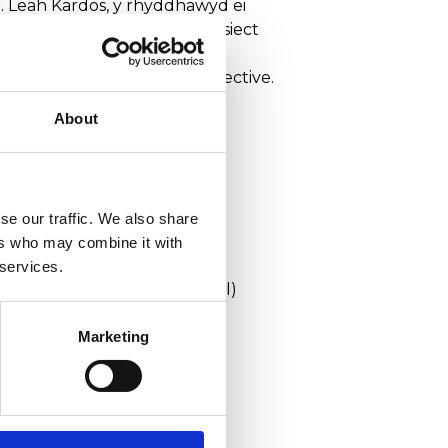
 Leah Kardos, y rhyddhawyd ei
rdio a chyflwyno’n eang brosiect
hasol, mannau trothwyol a
 byrfyfyr Meta Noisia Collective.
About
se our traffic. We also share
ers who may combine it with
 services.
sgol y Celfyddydau Creadigol)
Marketing