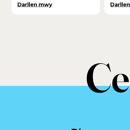
Darllen mwy
Darlle
Ce