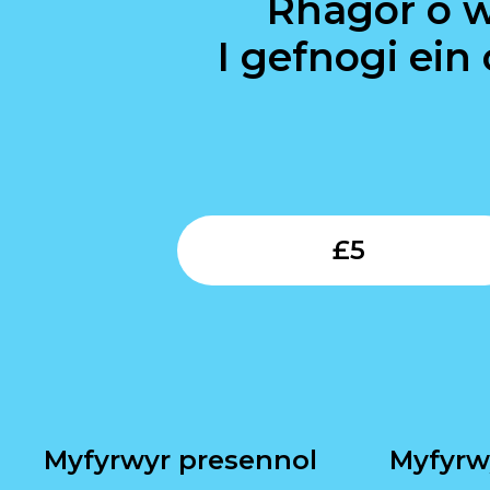
Rhagor o 
I gefnogi ein
£
5
Myfyrwyr presennol
Myfyrw