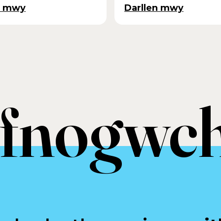
n mwy
Darllen mwy
fnogwch