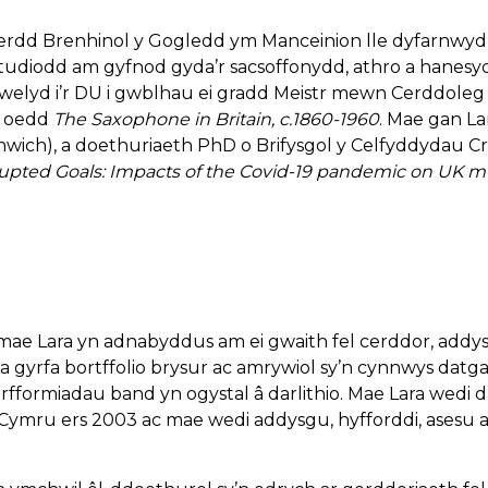
dd Brenhinol y Gogledd ym Manceinion lle dyfarnwyd id
studiodd am gyfnod gyda’r sacsoffonydd, athro a hanesy
lyd i’r DU i gwblhau ei gradd Meistr mewn Cerddoleg o
r oedd
The Saxophone in Britain, c.1860-1960
. Mae gan L
enwich), a doethuriaeth PhD o Brifysgol y Celfyddydau Cr
upted Goals: Impacts of the Covid-19 pandemic on UK m
 mae Lara yn adnabyddus am ei gwaith fel cerddor, add
a gyrfa bortffolio brysur ac amrywiol sy’n cynnwys datg
formiadau band yn ogystal â darlithio. Mae Lara wedi 
mru ers 2003 ac mae wedi addysgu, hyfforddi, asesu a 