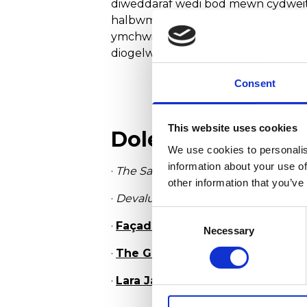
diweddaraf wedi bod mewn cydweith
halbwm Rococochet yn 2017 gyda Big
ymchwil clyweledol sy’n canolbwyn
diogelwch menywod (2023-25). Ers 2
Consent
This website uses cookies
Dolenni i ymchwil
We use cookies to personalis
information about your use of
·
The Saxophone in Britain, c.1860–
other information that you’ve
·
Devaluation and Disrupted Goals: 
Consent
·
Façades – Signum Classics
Necessary
Selection
·
The Glittering Plain – Signum Cl
·
Lara James recordings – Signu