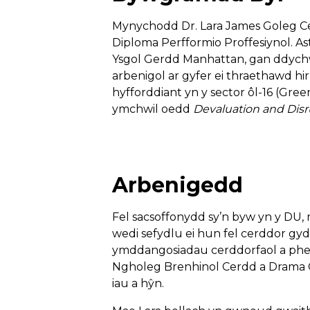
Mynychodd Dr. Lara James Goleg Cer
Diploma Perfformio Proffesiynol. A
Ysgol Gerdd Manhattan, gan ddychwe
arbenigol ar gyfer ei thraethawd hi
hyfforddiant yn y sector ôl-16 (Gre
ymchwil oedd
Devaluation and Disr
Arbenigedd
Fel sacsoffonydd sy’n byw yn y DU,
wedi sefydlu ei hun fel cerddor gyd
ymddangosiadau cerddorfaol a pherf
Ngholeg Brenhinol Cerdd a Drama Cy
iau a hŷn.