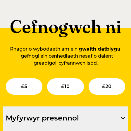
Cefnogwch ni
Rhagor o wybodaeth am ein
gwaith datblygu
.
I gefnogi ein cenhedlaeth nesaf o dalent
greadigol, cyfrannwch isod.
Submit
Submit
Su
£
5
£
10
£
20
Myfyrwyr presennol