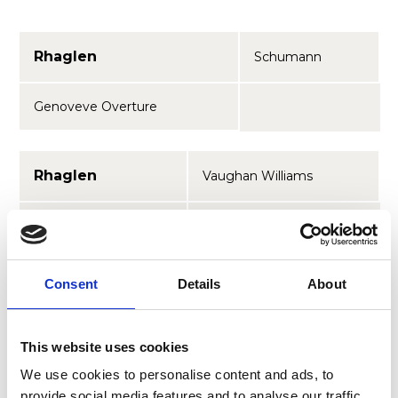
Rhaglen
Schumann
Genoveve Overture
Rhaglen
Vaughan Williams
Songs of Travel
Consent
Details
About
Rhaglen
Frances Jenkins
The Coming of Night
This website uses cookies
We use cookies to personalise content and ads, to
provide social media features and to analyse our traffic.