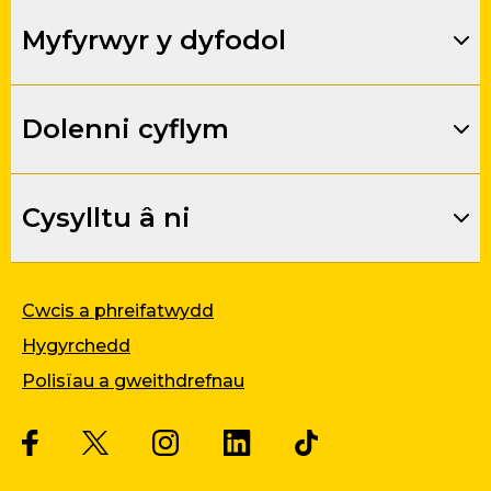
Myfyrwyr y dyfodol
Dolenni cyflym
Cysylltu â ni
Cwcis a phreifatwydd
Hygyrchedd
Polisïau a gweithdrefnau
Twitter
Facebook
Instagram
LinkedIn