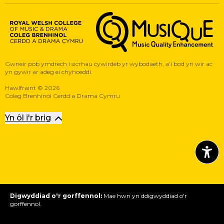
Musique, Music Quality Enhan
Gwneir pob ymdrech i sicrhau cywirdeb yr wybodaeth, a'i bod yn wir ac
yn gywir ar adeg ei chyhoeddi.
Hawlfraint
©
2026
Coleg Brenhinol Cerdd a Drama Cymru
Yn ôl i'r brig
Digwyddiad o'r gorffennol
:
Mae hwn yn ddigwyddiad o'r
gorffennol.