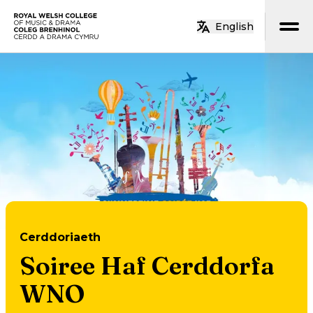
Neidio i’r prif gynnwys
English
Hafan
Cerddoriaeth
Soiree Haf Cerddorfa
WNO