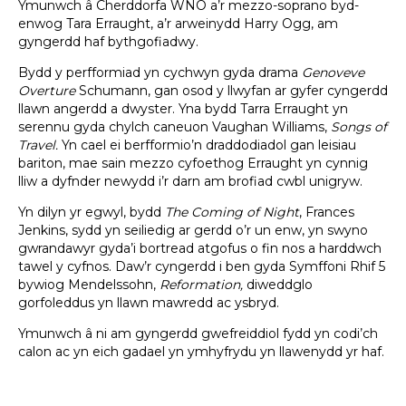
Ymunwch â Cherddorfa WNO a’r mezzo-soprano byd-
enwog Tara Erraught, a’r arweinydd Harry Ogg, am
gyngerdd haf bythgofiadwy.
Bydd y perfformiad yn cychwyn gyda drama
Genoveve
Overture
Schumann, gan osod y llwyfan ar gyfer cyngerdd
llawn angerdd a dwyster. Yna bydd Tarra Erraught yn
serennu gyda chylch caneuon Vaughan Williams,
Songs of
Travel.
Yn cael ei berfformio’n draddodiadol gan leisiau
bariton, mae sain mezzo cyfoethog Erraught yn cynnig
lliw a dyfnder newydd i’r darn am brofiad cwbl unigryw.
Yn dilyn yr egwyl, bydd
The Coming of Night
, Frances
Jenkins, sydd yn seiliedig ar gerdd o’r un enw, yn swyno
gwrandawyr gyda’i bortread atgofus o fin nos a harddwch
tawel y cyfnos. Daw’r cyngerdd i ben gyda Symffoni Rhif 5
bywiog Mendelssohn,
Reformation,
diweddglo
gorfoleddus yn llawn mawredd ac ysbryd.
Ymunwch â ni am gyngerdd gwefreiddiol fydd yn codi’ch
calon ac yn eich gadael yn ymhyfrydu yn llawenydd yr haf.