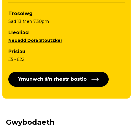
Trosolwg
Sad 13 Meh 7.30pm
Lleoliad
Neuadd Dora Stoutzker
Prisiau
£5 - £22
Ymunwch â’n rhestr bostio
Gwybodaeth