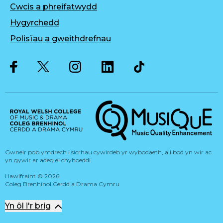
Cwcis a phreifatwydd
Hygyrchedd
Polisïau a gweithdrefnau
Twitter
Facebook
Instagram
LinkedIn
Musique, Music Quality Enhan
Gwneir pob ymdrech i sicrhau cywirdeb yr wybodaeth, a'i bod yn wir ac
yn gywir ar adeg ei chyhoeddi.
Hawlfraint
©
2026
Coleg Brenhinol Cerdd a Drama Cymru
Yn ôl i'r brig