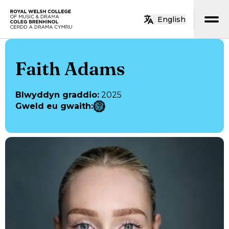
Neidio i’r prif gynnwys
English
Hafan
Faith Adams
Blwyddyn graddio
:
2025
Gweld eu gwaith
: