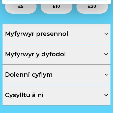
Submit
Submit
Su
£
5
£
10
£
20
Myfyrwyr presennol
Myfyrwyr y dyfodol
Dolenni cyflym
Cysylltu â ni