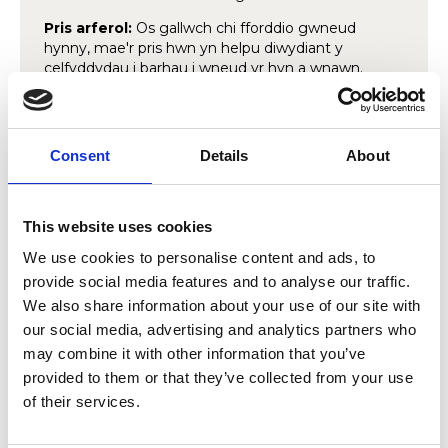
Pris arferol:
Os gallwch chi fforddio gwneud
hynny, mae'r pris hwn yn helpu diwydiant y
celfyddydau i barhau i wneud yr hyn a wnawn.
Talu ymlaen:
Os gallwch fforddio gwneud hynny,
gofynnwn i chi ystyried rhoi ychydig bach mwy i
helpu mwy o bobl i gael mynediad at y
Consent
Details
About
celfyddydau.
Ynglŷn â Dewiswch Bris
This website uses cookies
Rydym yn credu'n angerddol bod y celfyddydau ar
We use cookies to personalise content and ads, to
gyfer pawb, ac na ddylai neb gael eu heithrio
provide social media features and to analyse our traffic.
oherwydd eu hamgylchiadau ariannol. Mae ein
digwyddiadau 'Dewiswch Bris' yn rhoi cyfle i bawb
We also share information about your use of our site with
brofi perfformiadau byw am bris y gallan nhw ei
our social media, advertising and analytics partners who
fforddio. Gyda chostau byw yn cynyddu, rydyn ni’n
may combine it with other information that you’ve
gwybod y gall fod yn anodd i lawer yn ein
provided to them or that they’ve collected from your use
cynulleidfa gael mynediad at ddigwyddiadau
of their services.
diwylliannol. Mae model Dewiswch Bris yn cynnig
cyfle i bobl sy'n gallu fforddio talu'r pris arferol - neu
fwy - gefnogi eraill na all wneud hynny.