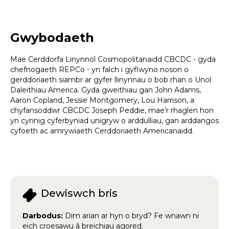
Gwybodaeth
Mae Cerddorfa Linynnol Cosmopolitanaidd CBCDC - gyda
chefnogaeth REPCo - yn falch i gyflwyno noson o
gerddoriaeth siambr ar gyfer llinynnau o bob rhan o Unol
Daleithiau America. Gyda gweithiau gan John Adams,
Aaron Copland, Jessie Montgomery, Lou Harrison, a
chyfansoddwr CBCDC Joseph Peddie, mae’r rhaglen hon
yn cynnig cyferbyniad unigryw o arddulliau, gan arddangos
cyfoeth ac amrywiaeth Cerddoriaeth Americanaidd.
Dewiswch bris
Darbodus:
Dim arian ar hyn o bryd? Fe wnawn ni
eich croesawu â breichiau agored.