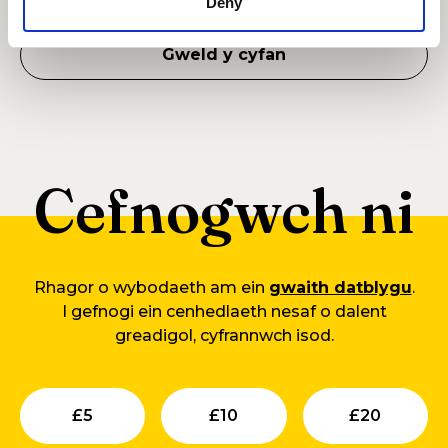
Deny
Gweld y cyfan
Cefnogwch ni
Rhagor o wybodaeth am ein
gwaith datblygu
.
I gefnogi ein cenhedlaeth nesaf o dalent
greadigol, cyfrannwch isod.
Submit
Submit
Su
£
5
£
10
£
20