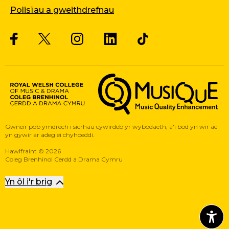
Polisïau a gweithdrefnau
Twitter
Facebook
Instagram
LinkedIn
Musique, Music Quality Enhan
Gwneir pob ymdrech i sicrhau cywirdeb yr wybodaeth, a'i bod yn wir ac
yn gywir ar adeg ei chyhoeddi.
Hawlfraint
©
2026
Coleg Brenhinol Cerdd a Drama Cymru
Yn ôl i'r brig