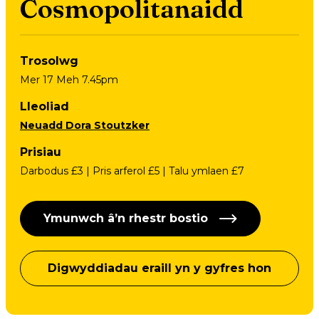
Cosmopolitanaidd
Trosolwg
Mer 17 Meh 7.45pm
Lleoliad
Neuadd Dora Stoutzker
Prisiau
Darbodus £3 | Pris arferol £5 | Talu ymlaen £7
Ymunwch â’n rhestr bostio
Digwyddiadau eraill yn y gyfres hon