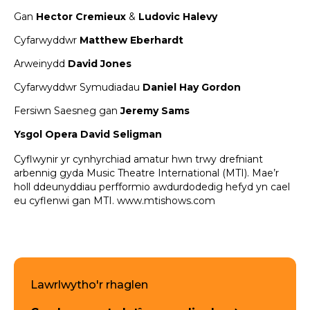
Gan
Hector Cremieux
&
Ludovic Halevy
Cyfarwyddwr
Matthew Eberhardt
Arweinydd
David Jones
Cyfarwyddwr Symudiadau
Daniel Hay Gordon
Fersiwn Saesneg gan
Jeremy Sams
Ysgol Opera
David Seligman
Cyflwynir yr cynhyrchiad amatur hwn trwy drefniant
arbennig gyda Music Theatre International (MTI). Mae’r
holl ddeunyddiau perfformio awdurdodedig hefyd yn cael
eu cyflenwi gan MTI. www.mtishows.com
Lawrlwytho'r rhaglen