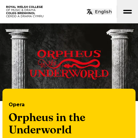
Neidio i’r prif gynnwys
English
Hafan
Opera
Orpheus in the
Underworld