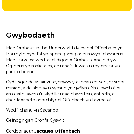
Gwybodaeth
Mae Orpheus in the Underworld dychanol Offenbach yn
troi myth hynafol yn opera gomig ar ei mwyaf chwareus.
Mae Eurydice wedi cael digon o Orpheus, ond nid yw
Orpheus yn malio dim, ac mae’r duwiau’n rhy brysur yn
partio i boeni.
Gyda sgôr ddisglair yn cynnwys y cancan enwog, hiwmor
miniog, a deialog sy’n symud yn gyflym. Ymunwch â ni
am daith lawen i’r isfyd lle mae chwerthin, anhrefn, a
cherddoriaeth anorchfygol Offenbach yn teyrnasu!
Wedi’i chanu yn Saesneg.
Cefnogir gan Gronfa Cyswllt
Cerddoriaeth
Jacques Offenbach