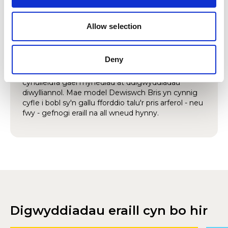
Rydym yn credu'n angerddol bod y celfyddydau ar
gyfer pawb, ac na ddylai neb gael eu heithrio
Allow selection
oherwydd eu hamgylchiadau ariannol. Mae ein
digwyddiadau 'Dewiswch Bris' yn rhoi cyfle i bawb
brofi perfformiadau byw am bris y gallan nhw ei
Deny
fforddio. Gyda chostau byw yn cynyddu, rydyn ni’n
gwybod y gall fod yn anodd i lawer yn ein
cynulleidfa gael mynediad at ddigwyddiadau
diwylliannol. Mae model Dewiswch Bris yn cynnig
cyfle i bobl sy'n gallu fforddio talu'r pris arferol - neu
fwy - gefnogi eraill na all wneud hynny.
Digwyddiadau eraill cyn bo hir