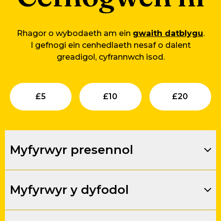
Rhagor o wybodaeth am ein
gwaith datblygu
.
I gefnogi ein cenhedlaeth nesaf o dalent
greadigol, cyfrannwch isod.
Submit
Submit
Su
£
5
£
10
£
20
Myfyrwyr presennol
Myfyrwyr y dyfodol