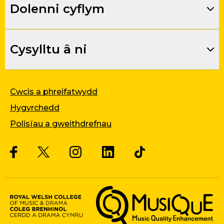
Dolenni cyflym
Cysylltu â ni
Cwcis a phreifatwydd
Hygyrchedd
Polisïau a gweithdrefnau
Twitter
Facebook
Instagram
LinkedIn
Musique, Music Quality Enhan