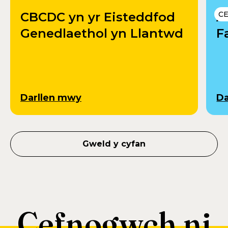
CBCDC yn yr Eisteddfod
A
C
Genedlaethol yn Llantwd
F
Darllen mwy
Da
Gweld y cyfan
Cefnogwch ni