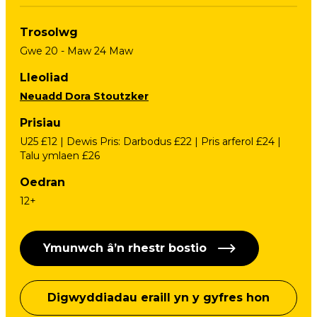
Trosolwg
Gwe 20 - Maw 24 Maw
Lleoliad
Neuadd Dora Stoutzker
Prisiau
U25 £12 | Dewis Pris: Darbodus £22 | Pris arferol £24 |
Talu ymlaen £26
Oedran
12+
Ymunwch â’n rhestr bostio
Digwyddiadau eraill yn y gyfres hon