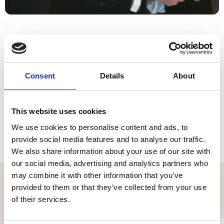
Bywgraffiad Byr
Mae gyrfa broffesiynol eang Ben yn amrywio o chwarae ar
Consent
Details
About
raglenni teledu byw megis 'Strictly Come Dancing' y BBC,
i waith rheolaidd fel prif fiolydd gwadd mewn
cerddorfeydd ledled y wlad. Ef oedd fiolydd Pedwarawd
This website uses cookies
Dante rhwng 2019 a 2021 ac mae bellach i’w weld yn
rheolaidd ar daith gyda Cherddorfa Siambr Mahler.
We use cookies to personalise content and ads, to
provide social media features and to analyse our traffic.
We also share information about your use of our site with
our social media, advertising and analytics partners who
may combine it with other information that you’ve
provided to them or that they’ve collected from your use
of their services.
Proffiliau myfyrwyr eraill