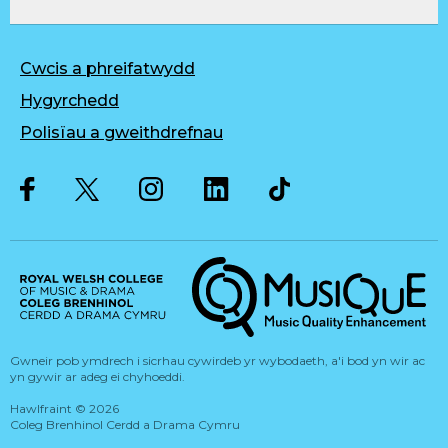
Cwcis a phreifatwydd
Hygyrchedd
Polisïau a gweithdrefnau
Twitter
Facebook
Instagram
LinkedIn
Musique, Music Quality Enhan
Gwneir pob ymdrech i sicrhau cywirdeb yr wybodaeth, a'i bod yn wir ac
yn gywir ar adeg ei chyhoeddi.
Hawlfraint
©
2026
Coleg Brenhinol Cerdd a Drama Cymru