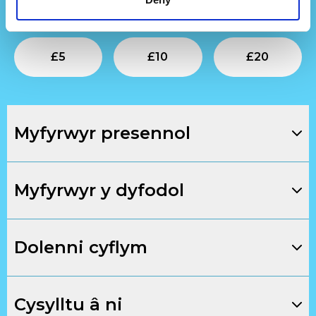
greadigol, cyfrannwch isod.
Submit
Submit
Su
£
5
£
10
£
20
Myfyrwyr presennol
Myfyrwyr y dyfodol
Dolenni cyflym
Cysylltu â ni