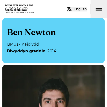
Neidio i’r prif gynnwys
English
Hafan
Ben Newton
BMus - Y Fiolydd
Blwyddyn graddio
:
2014