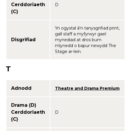
Cerddoriaeth
D
(C)
Yn ogystal â'n tanysgrifiad print,
gall staff a myfyrwyr gael
Disgrifiad
mynediad at dros bum
mlynedd o bapur newydd The
Stage ar-lein.
T
Adnodd
Theatre and Drama Premium
Drama (D)
Cerddoriaeth
D
(C)