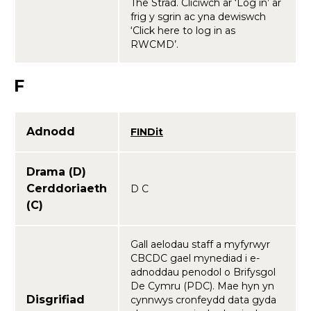
The Strad. Cliciwch ar ‘Log in’ ar
frig y sgrin ac yna dewiswch
‘Click here to log in as
RWCMD’.
F
Adnodd
FINDit
Drama (D)
Cerddoriaeth
D C
(C)
Gall aelodau staff a myfyrwyr
CBCDC gael mynediad i e-
adnoddau penodol o Brifysgol
De Cymru (PDC). Mae hyn yn
Disgrifiad
cynnwys cronfeydd data gyda