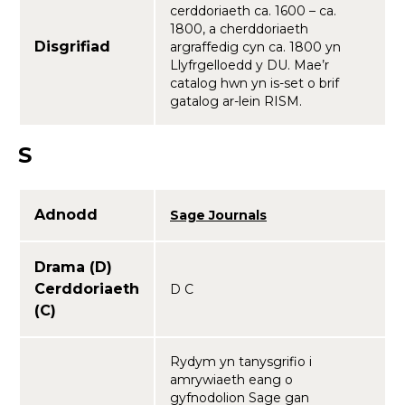
cerddoriaeth ca. 1600 – ca.
1800, a cherddoriaeth
Disgrifiad
argraffedig cyn ca. 1800 yn
Llyfrgelloedd y DU. Mae’r
catalog hwn yn is-set o brif
gatalog ar-lein RISM.
S
Adnodd
Sage Journals
Drama (D)
Cerddoriaeth
D C
(C)
Rydym yn tanysgrifio i
amrywiaeth eang o
gyfnodolion Sage gan