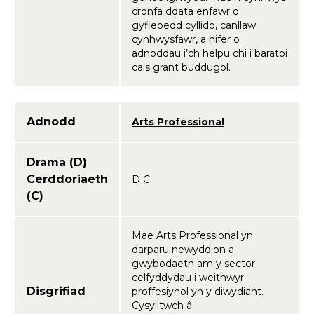
cronfa ddata enfawr o
gyfleoedd cyllido, canllaw
cynhwysfawr, a nifer o
adnoddau i’ch helpu chi i baratoi
cais grant buddugol.
Adnodd
Arts Professional
Drama (D)
Cerddoriaeth
D C
(C)
Mae Arts Professional yn
darparu newyddion a
gwybodaeth am y sector
celfyddydau i weithwyr
Disgrifiad
proffesiynol yn y diwydiant.
Cysylltwch â