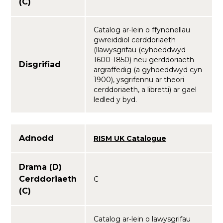
(C)
Catalog ar-lein o ffynonellau
gwreiddiol cerddoriaeth
(llawysgrifau (cyhoeddwyd
1600-1850) neu gerddoriaeth
Disgrifiad
argraffedig (a gyhoeddwyd cyn
1900), ysgrifennu ar theori
cerddoriaeth, a libretti) ar gael
ledled y byd.
Adnodd
RISM UK Catalogue
Drama (D)
Cerddoriaeth
C
(C)
Catalog ar-lein o lawysgrifau