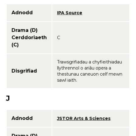
Adnodd
IPA Source
Drama (D)
Cerddoriaeth
C
(C)
Trawsgrifiadau a chyfieithiadau
llythrennol o ariâu opera a
Disgrifiad
thestunau caneuon celf mewn
sawl iaith.
J
Adnodd
JSTOR Arts & Sciences
Drama (D)