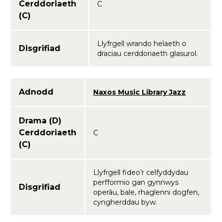
Cerddoriaeth
C
(C)
Llyfrgell wrando helaeth o
Disgrifiad
draciau cerddoriaeth glasurol.
Adnodd
Naxos Music Library Jazz
Drama (D)
Cerddoriaeth
C
(C)
Llyfrgell fideo’r celfyddydau
perfformio gan gynnwys
Disgrifiad
operâu, bale, rhaglenni dogfen,
cyngherddau byw.