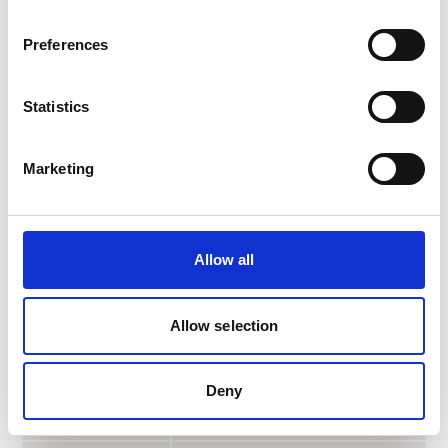
mynediad at 3,500 o weithiau
cerddorol a ffilmiwyd o’r 1940au
Preferences
hyd heddiw, a dros 150 o
ddigwyddiadau byw a ffrydir
bob blwyddyn o leoliadau
Disgrifiad
Statistics
mwyaf mawreddog y byd. Mae
hefyd yn cynnwys 3,000 o
ffilmiau gan gynnwys
Marketing
cyngherddau, operâu, bale,
rhaglenni dogfen a
dosbarthiadau meistr.
Allow all
Music Online: Classical
Adnodd
Scores Library
Allow selection
Drama (D)
Cerddoriaeth
C
Deny
(C)