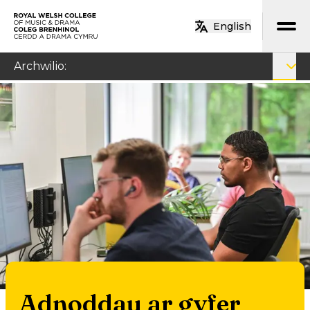
Neidio i’r prif gynnwys
English
Hafan
Archwilio
:
Adnoddau ar gyfer