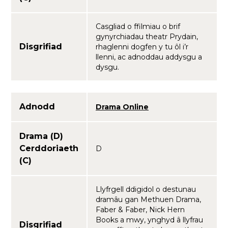
Casgliad o ffilmiau o brif
gynyrchiadau theatr Prydain,
Disgrifiad
rhaglenni dogfen y tu ôl i’r
llenni, ac adnoddau addysgu a
dysgu.
Adnodd
Drama Online
Drama (D)
Cerddoriaeth
D
(C)
Llyfrgell ddigidol o destunau
dramâu gan Methuen Drama,
Faber & Faber, Nick Hern
Books a mwy, ynghyd â llyfrau
Disgrifiad