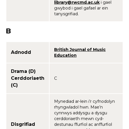
library@rwcmd.ac.uk
i gael
gwybod i gael gafael ar ein
tanysgrifiad.
B
British Journal of Music
Adnodd
Education
Drama (D)
Cerddoriaeth
C
(C)
Mynediad ar-lein i’r cyfnodolyn
rhyngwladol hwn. Mae’n
cynnwys addysgu a dysgu
cerddoriaeth mewn cyd-
Disgrifiad
destunau ffurfiol ac anffurfiol