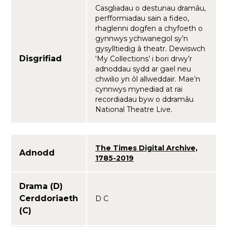
Casgliadau o destunau dramâu,
perfformiadau sain a fideo,
rhaglenni dogfen a chyfoeth o
gynnwys ychwanegol sy’n
gysylltiedig â theatr. Dewiswch
Disgrifiad
‘My Collections’ i bori drwy’r
adnoddau sydd ar gael neu
chwilio yn ôl allweddair. Mae’n
cynnwys mynediad at rai
recordiadau byw o ddramâu
National Theatre Live.
The Times Digital Archive,
Adnodd
1785-2019
Drama (D)
Cerddoriaeth
D C
(C)