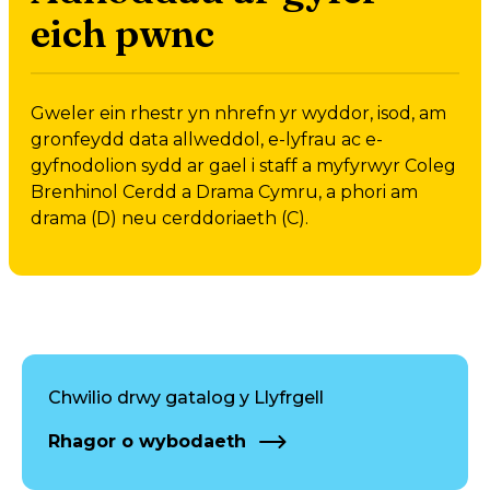
eich pwnc
Gweler ein rhestr yn nhrefn yr wyddor, isod, am
gronfeydd data allweddol, e-lyfrau ac e-
gyfnodolion sydd ar gael i staff a myfyrwyr Coleg
Brenhinol Cerdd a Drama Cymru, a phori am
drama (D) neu cerddoriaeth (C).
Chwilio drwy gatalog y Llyfrgell
Rhagor o wybodaeth