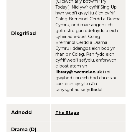
(Cliciwch ar y botwm ‘Try
Today’). Nid yw’r cyfrif Sing Up
hwn wedi’i gysylltu â’ch cyfrif
Coleg Brenhinol Cerdd a Drama
Cymru, ond mae angen i chi
gofrestru gan ddefnyddio eich
Disgrifiad
cyfeiriad e-bost Coleg
Brenhinol Cerdd a Drama
Cymru i ddangos eich bod yn
rhan o’r Coleg. Pan fydd eich
cyfrif wedi’i sefydlu, anfonwch
e-bost atom yn
library@rwcmd.ac.uk
i roi
gwybod i ni eich bod chi eisiau
cael eich cysylltu â'n
tanysgrifiad sefydliadol
Adnodd
The Stage
Drama (D)