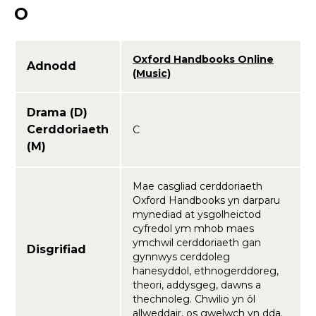
O
Oxford Handbooks Online
Adnodd
(Music)
Drama (D)
Cerddoriaeth
C
(M)
Mae casgliad cerddoriaeth
Oxford Handbooks yn darparu
mynediad at ysgolheictod
cyfredol ym mhob maes
ymchwil cerddoriaeth gan
Disgrifiad
gynnwys cerddoleg
hanesyddol, ethnogerddoreg,
theori, addysgeg, dawns a
thechnoleg. Chwilio yn ôl
allweddair, os gwelwch yn dda.