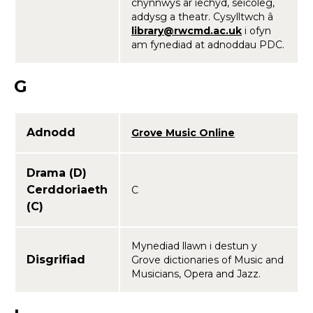
chynnwys ar iechyd, seicoleg,
addysg a theatr. Cysylltwch â
library@rwcmd.ac.uk
i ofyn
am fynediad at adnoddau PDC.
G
Adnodd
Grove Music Online
Drama (D)
Cerddoriaeth
C
(C)
Mynediad llawn i destun y
Disgrifiad
Grove dictionaries of Music and
Musicians, Opera and Jazz.