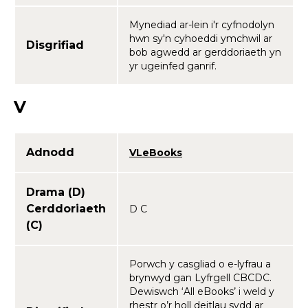
Mynediad ar-lein i'r cyfnodolyn
hwn sy'n cyhoeddi ymchwil ar
Disgrifiad
bob agwedd ar gerddoriaeth yn
yr ugeinfed ganrif.
V
Adnodd
VLeBooks
Drama (D)
Cerddoriaeth
D C
(C)
Porwch y casgliad o e-lyfrau a
brynwyd gan Lyfrgell CBCDC.
Dewiswch ‘All eBooks’ i weld y
rhestr o’r holl deitlau sydd ar