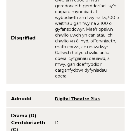
Gwefan i ddod o hyd i
gerddoriaeth gerddorfaol, sy’n
darparu mynediad at
wybodaeth am fwy na 13,700 o
weithiau gan fwy na 2,100 o
gyfansoddwyr. Mae’r opsiwn
chwilio uwch yn caniatáu ichi
Disgrifiad
chwilio yn ôl hyd, offeryniaeth,
math corws, ac unawdwyr.
Gallwch hefyd chwilio ariâu
opera, cytganau deuawd, a
mwy, gan ddefnyddio’r
darganfyddwr dyfyniadau
opera.
Adnodd
Digital Theatre Plus
Drama (D)
Cerddoriaeth
D
(C)