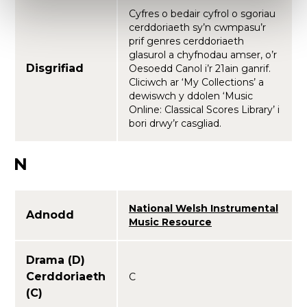
Cyfres o bedair cyfrol o sgoriau
cerddoriaeth sy’n cwmpasu’r
prif genres cerddoriaeth
glasurol a chyfnodau amser, o’r
Disgrifiad
Oesoedd Canol i’r 21ain ganrif.
Cliciwch ar ‘My Collections’ a
dewiswch y ddolen ‘Music
Online: Classical Scores Library’ i
bori drwy’r casgliad.
N
National Welsh Instrumental
Adnodd
Music Resource
Drama (D)
Cerddoriaeth
C
(C)