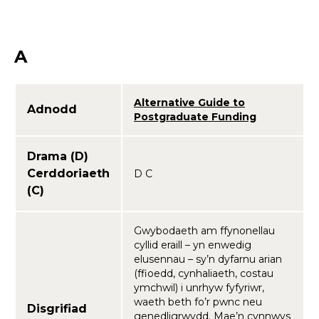
A
Alternative Guide to
Adnodd
Postgraduate Funding
Drama (D)
Cerddoriaeth
D C
(C)
Gwybodaeth am ffynonellau
cyllid eraill – yn enwedig
elusennau – sy’n dyfarnu arian
(ffioedd, cynhaliaeth, costau
ymchwil) i unrhyw fyfyriwr,
waeth beth fo’r pwnc neu
Disgrifiad
genedligrwydd. Mae’n cynnwys