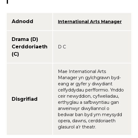
I
Adnodd
International Arts Manager
Drama (D)
Cerddoriaeth
D C
(C)
Mae International Arts
Manager yn gylchgrawn byd-
eang ar gyfer y diwydiant
celfyddydau perfformio. Ynddo
ceir newyddion, cyfweliadau,
Disgrifiad
erthyglau a safbwyntiau gan
arweinwyr diwylliannol o
bedwar ban byd ym meysydd
opera, dawns, cerddoriaeth
glasurol a’r theatr.