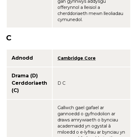
gan gynnwys addysgu
offerynnol a lleisiol a
cherddoriaeth mewn lleoliadau
cymunedol.
C
Adnodd
Cambridge Core
Drama (D)
Cerddoriaeth
D C
(C)
Gallwch gael gafael ar
gannoedd o gyfnodolion ar
draws amrywiaeth o bynciau
academaidd yn ogystal â
miloedd o e-lyfrau ar bynciau yn