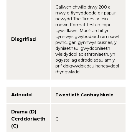
Gallwch chwilio drwy 200 a
mwy o flynyddoedd o’r papur
newydd The Times ar-lein
mewn fformat testun copi
cywir llawn. Mae’r archif yn
cynnwys gwybodaeth am sawl
Disgrifiad
pwnc, gan gynnwys busnes, y
dyniaethau, gwyddoniaeth
wleidyddol ac athroniaeth, yn
ogystal ag adroddiadau am y
prif ddigwyddiadau hanesyddol
rhyngwladol.
Adnodd
Twentieth Century Music
Drama (D)
Cerddoriaeth
C
(C)