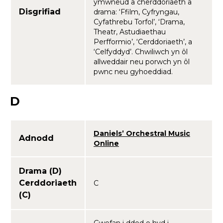
ymwneud â cherddoriaeth a
Disgrifiad
drama: ‘Ffilm, Cyfryngau,
Cyfathrebu Torfol’, ‘Drama,
Theatr, Astudiaethau
Perfformio’, ‘Cerddoriaeth’, a
‘Celfyddyd’. Chwiliwch yn ôl
allweddair neu porwch yn ôl
pwnc neu gyhoeddiad.
D
Daniels’ Orchestral Music
Adnodd
Online
Drama (D)
Cerddoriaeth
C
(C)