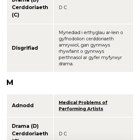
Cerddoriaeth
D C
(C)
Mynediad i erthyglau ar-lein o
gyfnodolion cerddoriaeth
amrywiol, gan gynnwys
Disgrifiad
rhywfaint o gynnwys
perthnasol ar gyfer myfyrwyr
drama.
M
Medical Problems of
Adnodd
Performing Artists
Drama (D)
Cerddoriaeth
D C