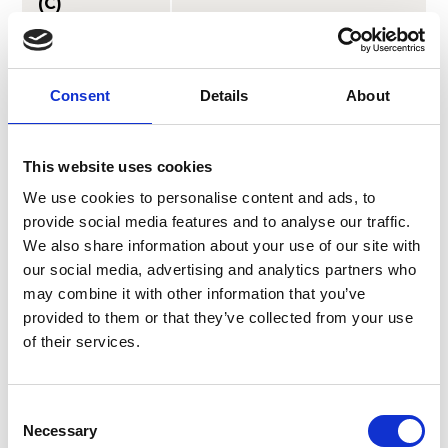
(C)
Mae Medical Problems of
Performing Artists yn darparu
Consent
Details
About
papurau ymchwil a adolygwyd
gan gymheiriaid yn ymdrin â
Disgrifiad
materion iechyd sy’n ymwneud
ag actorion, dawnswyr,
This website uses cookies
cantorion, cerddorion a
We use cookies to personalise content and ads, to
pherfformwyr eraill.
provide social media features and to analyse our traffic.
We also share information about your use of our site with
our social media, advertising and analytics partners who
Adnodd
Medici TV
may combine it with other information that you’ve
provided to them or that they’ve collected from your use
Drama (D)
of their services.
Cerddoriaeth
D C
(C)
Consent
Necessary
Selection
Mae Medici TV yn darparu