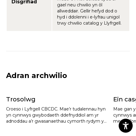
Disgrifiad
gael neu chwilio yn ôl
allweddair. Gellir hefyd dod o
hyd i ddolenni i e-lyfrau unigol
trwy chwilio catalog y Llyfrgell.
Adran archwilio
Trosolwg
Ein cas
Croeso i Lyfrgell CBCDC. Mae’r tudalennau hyn
Mae gan y 
yn cynnwys gwybodaeth ddefnyddiol am yr
cynnwys a
adnoddau a’r gwasanaethau cymorth rydym yn
mewn ffor
eu darparu i gymuned y Coleg.