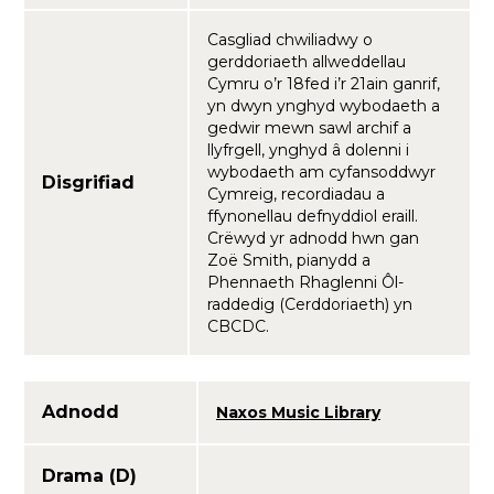
Casgliad chwiliadwy o
gerddoriaeth allweddellau
Cymru o’r 18fed i’r 21ain ganrif,
yn dwyn ynghyd wybodaeth a
gedwir mewn sawl archif a
llyfrgell, ynghyd â dolenni i
wybodaeth am cyfansoddwyr
Disgrifiad
Cymreig, recordiadau a
ffynonellau defnyddiol eraill.
Crëwyd yr adnodd hwn gan
Zoë Smith, pianydd a
Phennaeth Rhaglenni Ôl-
raddedig (Cerddoriaeth) yn
CBCDC.
Adnodd
Naxos Music Library
Drama (D)