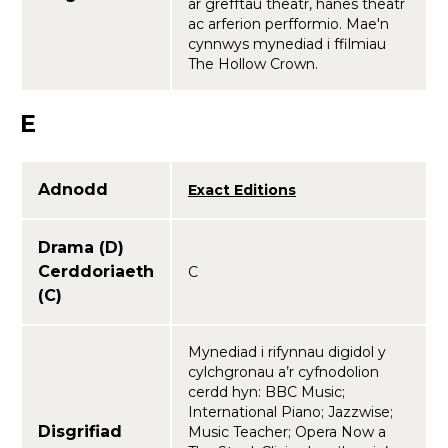
ar grefftau theatr, hanes theatr
ac arferion perfformio. Mae'n
cynnwys mynediad i ffilmiau
The Hollow Crown.
E
Adnodd
Exact Editions
Drama (D)
Cerddoriaeth
C
(C)
Mynediad i rifynnau digidol y
cylchgronau a’r cyfnodolion
cerdd hyn: BBC Music;
International Piano; Jazzwise;
Disgrifiad
Music Teacher; Opera Now a